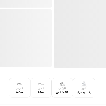
النوع
الركاب
الطول
العرض
يخت بمحرك
40 شخص
24m
6,0m