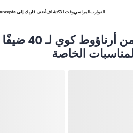
القوارب
المراسي
وقت الاكتشاف
أضف قاربك إلى Limancepte
يخت فاخر بطول 24 متر من 
لمناسبات الخاصة