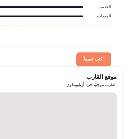
الخدمة
المعدات
اكتب تقييماً
موقع القارب
القارب موجود في: أرناووتكوي