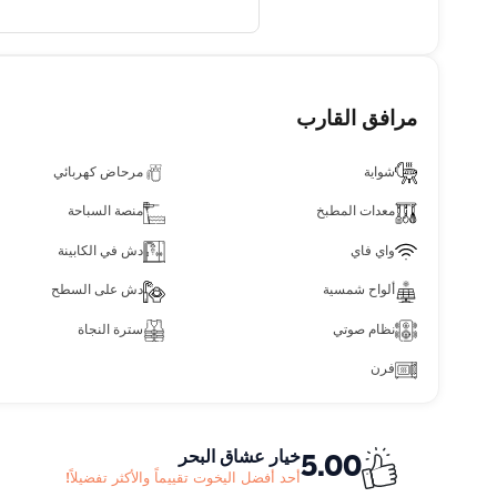
مرافق القارب
شواية
مرحاض كهربائي
معدات المطبخ
منصة السباحة
واي فاي
دش في الكابينة
ألواح شمسية
دش على السطح
نظام صوتي
سترة النجاة
فرن
خيار عشاق البحر
5.00
أحد أفضل اليخوت تقييماً والأكثر تفضيلاً!