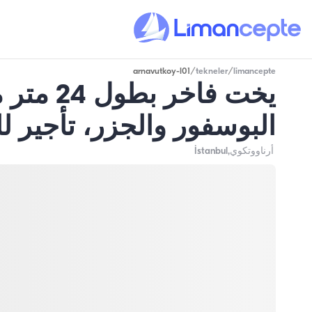
arnavutkoy-l01
/
tekneler
/
limancepte
البوسفور والجزر، تأجير ل
أرناووتكوي
,İstanbul