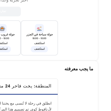
اختر تجربة وابدأ
تجار
جولة سباحة في الجزر
جولة غروب
0
-
18:00
18:00
-
10:00
استكشف
استكش
استكشف
استكش
ما يجب معرفته
المنطقة: يخت فاخر 24 مترًا // 40 شخصًا