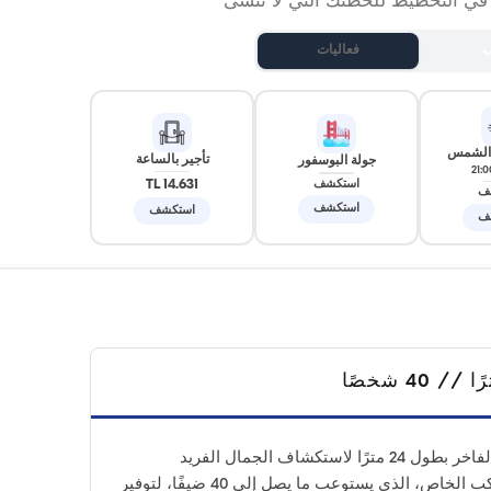
 في التخطيط للحظتك التي لا تُنسى
ب
فعاليات
 الشمس
تأجير بالساعة
جولة البوسفور
21:0
14.631 TL
استكشف
ف
استكشف
استكشف
ف
انطلق في رحلة لا تُنسى مع يختنا الفاخر بطول 24 مترًا لاستكشاف الجمال الفريد
لأرنافوط كوي. تم تصميم هذا المركب الخاص، الذي يستوعب ما يصل إلى 40 ضيفًا، لتوفير