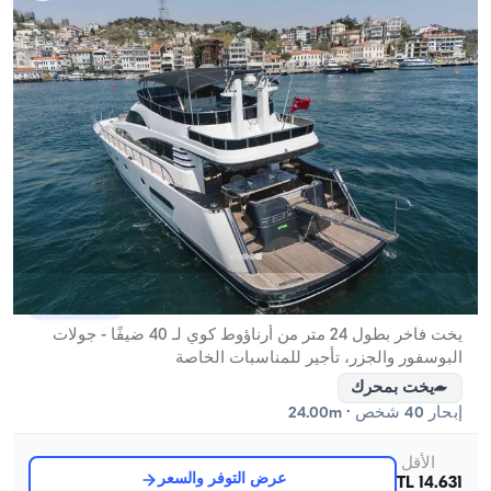
أرناووتكوي, İstanbul
قارب جديد
يخت فاخر بطول 24 متر من أرناؤوط كوي لـ 40 ضيفًا - جولات
البوسفور والجزر، تأجير للمناسبات الخاصة
يخت بمحرك
إبحار 40 شخص · 24.00m
الأقل
عرض التوفر والسعر
14.631 TL