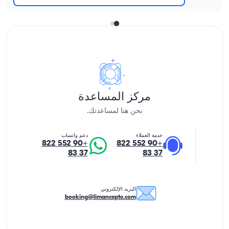
مركز المساعدة
نحن هنا لمساعدتك.
خدمة العملاء
دعم واتساب
+90 552 822
+90 552 822
37 83
37 83
البريد الإلكتروني
booking@limancepte.com