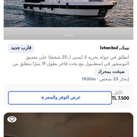
بيبك, İstanbul
قارب جديد
انطلق في جولة بحرية لا تُنسى لـ 25 شخصًا على مضيق
البوسفور في إسطنبول مع يخت فاخر بطول 19 مترًا ينطلق من
بيبك!
يخت بمحرك
إبحار 25 شخص · 19.00m
الأقل
عرض التوفر والسعر
7.500 TL