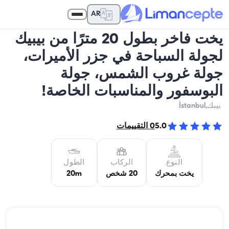
AR
يخت فاخر بطول 20 مترًا من بيبيك
لجولة السباحة في جزر الأميرات،
جولة غروب الشمس، جولة
البوسفور والمناسبات الخاصة!
بيبك
,İstanbul
5.0
0
التقييمات
النوع
الركاب
الطول
يخت بمحرك
20 شخص
20m