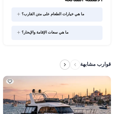
+
ما هي خيارات الطعام على متن القارب؟
يتضمن تخطيط الطعام على متن القارب مكونين رئيسيين: 
+
ما هي سعات الإقامة والإبحار؟
شراء المؤن وإعداد الطعام. يمكن للضيوف القيام بالتسوق 
بأنفسهم أو تفويض هذه المهمة لطاقم القارب. يتولى 
الطاقم إعداد الطعام.
تشير سعة الإقامة إلى عدد الأشخاص الذين يمكن للقارب 
استضافتهم بين عشية وضحاها، بينما تشير سعة الإبحار 
إلى الحد الأقصى لعدد الركاب في الرحلات النهارية. عند 
قوارب مشابهة
التخطيط لإقامة ليلية، ضع في الاعتبار سعة الإقامة؛ أما 
للإيجارات اليومية، فتنطبق سعة الإبحار.