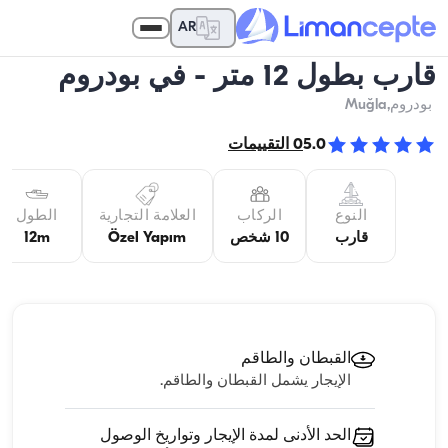
AR
قارب بطول 12 متر - في بودروم
بودروم
,Muğla
5.0
0
التقييمات
النوع
الركاب
العلامة التجارية
الطول
قارب
10 شخص
Özel Yapım
12m
القبطان والطاقم
الإيجار يشمل القبطان والطاقم.
الحد الأدنى لمدة الإيجار وتواريخ الوصول