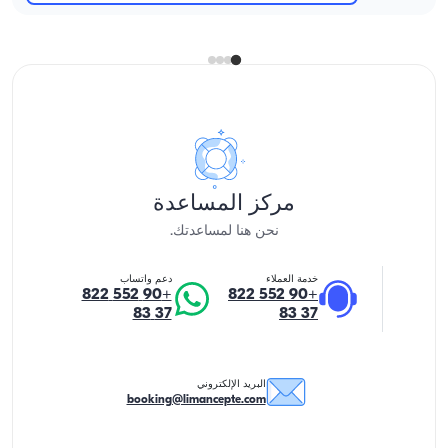
مركز المساعدة
نحن هنا لمساعدتك.
خدمة العملاء
دعم واتساب
+90 552 822
+90 552 822
37 83
37 83
البريد الإلكتروني
booking@limancepte.com