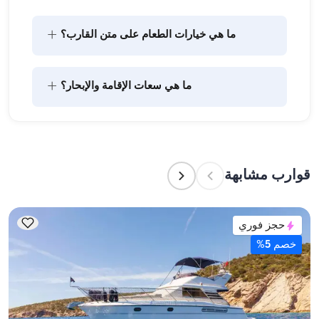
+
ما هي خيارات الطعام على متن القارب؟
يتضمن تخطيط الطعام على متن القارب مكونين رئيسيين: 
+
ما هي سعات الإقامة والإبحار؟
شراء المؤن وإعداد الطعام. يمكن للضيوف القيام بالتسوق 
بأنفسهم أو تفويض هذه المهمة لطاقم القارب. يتولى 
الطاقم إعداد الطعام.
تشير سعة الإقامة إلى عدد الأشخاص الذين يمكن للقارب 
استضافتهم بين عشية وضحاها، بينما تشير سعة الإبحار 
إلى الحد الأقصى لعدد الركاب في الرحلات النهارية. عند 
قوارب مشابهة
التخطيط لإقامة ليلية، ضع في الاعتبار سعة الإقامة؛ أما 
للإيجارات اليومية، فتنطبق سعة الإبحار.
حجز فوري
خصم 5%