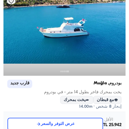
بودروم, Muğla
قارب جديد
يخت بمحرك فاخر بطول 14 متر - في بودروم
مع قبطان
يخت بمحرك
إبحار 8 شخص · 14.00m
الأقل
عرض التوفر والسعر
25.942 TL