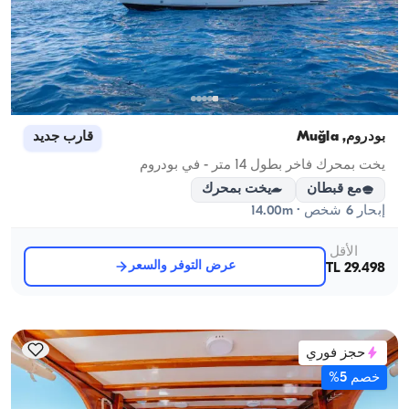
بودروم, Muğla
قارب جديد
يخت بمحرك فاخر بطول 14 متر - في بودروم
مع قبطان
يخت بمحرك
إبحار 6 شخص · 14.00m
الأقل
عرض التوفر والسعر
29.498 TL
حجز فوري
خصم 5%