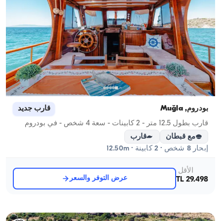
بودروم, Muğla
قارب جديد
قارب بطول 12.5 متر - 2 كابينات - سعة 4 شخص - في بودروم
مع قبطان
قارب
إبحار 8 شخص · 2 كابينة · 12.50m
الأقل
عرض التوفر والسعر
29.498 TL