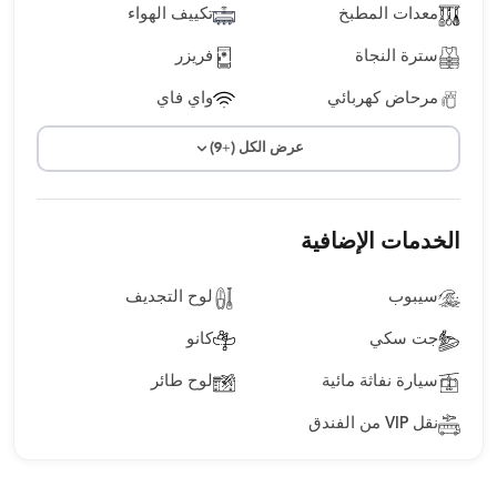
معدات المطبخ
تكييف الهواء
سترة النجاة
فريزر
مرحاض كهربائي
واي فاي
عرض الكل (+9)
الخدمات الإضافية
سيبوب
لوح التجديف
جت سكي
كانو
سيارة نفاثة مائية
لوح طائر
نقل VIP من الفندق