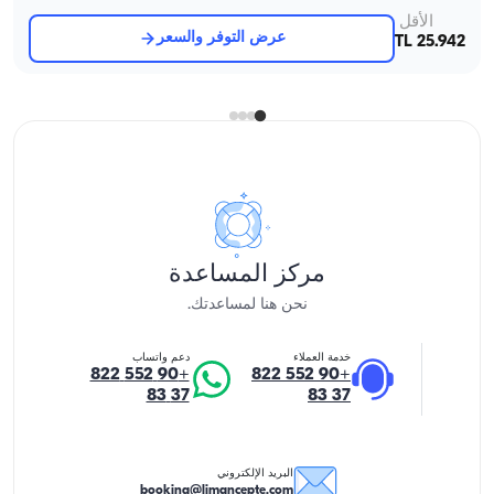
الأقل
عرض التوفر والسعر
25.942 TL
مركز المساعدة
نحن هنا لمساعدتك.
خدمة العملاء
دعم واتساب
+90 552 822
+90 552 822
37 83
37 83
البريد الإلكتروني
booking@limancepte.com