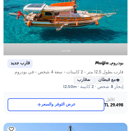
بودروم, Muğla
قارب جديد
قارب بطول 12.5 متر - 2 كابينات - سعة 4 شخص - في بودروم
مع قبطان
قارب
إبحار 8 شخص · 2 كابينة · 12.50m
الأقل
عرض التوفر والسعر
29.498 TL