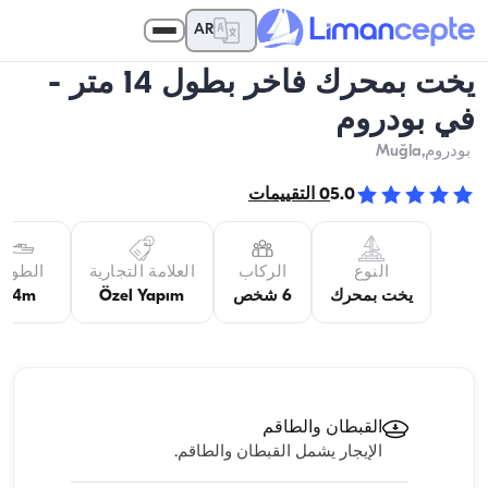
AR
يخت بمحرك فاخر بطول 14 متر -
في بودروم
بودروم
,Muğla
5.0
0
التقييمات
النوع
الركاب
العلامة التجارية
الطول
يخت بمحرك
6 شخص
Özel Yapım
14m
القبطان والطاقم
الإيجار يشمل القبطان والطاقم.