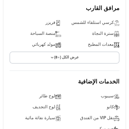
مرافق القارب
كرسي استلقاء للشمس
فريزر
سترة النجاة
منصة السباحة
معدات المطبخ
مولد كهربائي
عرض الكل (+8)
الخدمات الإضافية
سيبوب
لوح طائر
كانو
لوح التجديف
نقل VIP من الفندق
سيارة نفاثة مائية