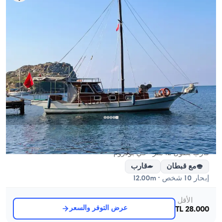
بودروم, Muğla
قارب جديد
قارب بطول 12 متر - في بودروم
مع قبطان
قارب
إبحار 10 شخص · 12.00m
الأقل
عرض التوفر والسعر
28.000 TL