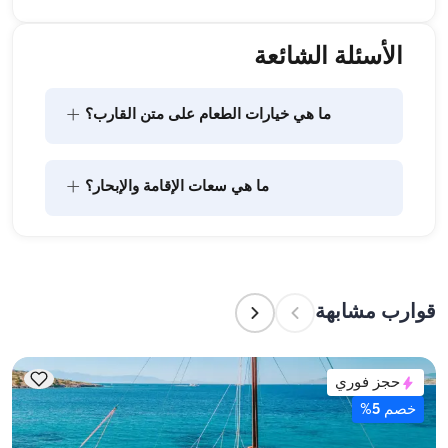
الأسئلة الشائعة
+
ما هي خيارات الطعام على متن القارب؟
يتضمن تخطيط الطعام على متن القارب مكونين رئيسيين: 
+
ما هي سعات الإقامة والإبحار؟
شراء المؤن وإعداد الطعام. يمكن للضيوف القيام بالتسوق 
بأنفسهم أو تفويض هذه المهمة لطاقم القارب. يتولى 
الطاقم إعداد الطعام.
تشير سعة الإقامة إلى عدد الأشخاص الذين يمكن للقارب 
استضافتهم بين عشية وضحاها، بينما تشير سعة الإبحار 
إلى الحد الأقصى لعدد الركاب في الرحلات النهارية. عند 
قوارب مشابهة
التخطيط لإقامة ليلية، ضع في الاعتبار سعة الإقامة؛ أما 
للإيجارات اليومية، فتنطبق سعة الإبحار.
حجز فوري
خصم 5%