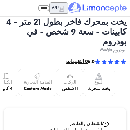
AR
يخت بمحرك فاخر بطول 21 متر - 4
كابينات - سعة 9 شخص - في
بودروم
بودروم
,Muğla
5.0
0
التقييمات
النوع
الركاب
العلامة التجارية
الكبائن
يخت بمحرك
11 شخص
Custom Made
4 كابينة
القبطان والطاقم