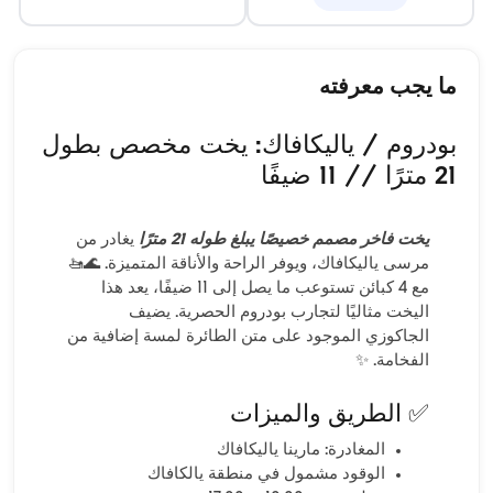
ما يجب معرفته
بودروم / ياليكافاك: يخت مخصص بطول
21 مترًا // 11 ضيفًا
يخت فاخر مصمم خصيصًا يبلغ طوله 21 مترًا
يغادر من
مرسى ياليكافاك، ويوفر الراحة والأناقة المتميزة. 🌊🚤
مع 4 كبائن تستوعب ما يصل إلى 11 ضيفًا، يعد هذا
اليخت مثاليًا لتجارب بودروم الحصرية. يضيف
الجاكوزي الموجود على متن الطائرة لمسة إضافية من
الفخامة. ✨
✅ الطريق والميزات
المغادرة: مارينا ياليكافاك
الوقود مشمول في منطقة يالكافاك