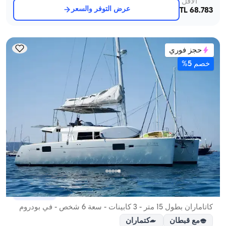
الأقل
عرض التوفر والسعر
68.783 TL
حجز فوري
خصم 5%
بودروم, Muğla
قارب جديد
كاتاماران بطول 15 متر - 3 كابينات - سعة 6 شخص - في بودروم
مع قبطان
كتماران