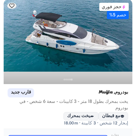
حجز فوري
خصم 5%
بودروم, Muğla
قارب جديد
يخت بمحرك بطول 18 متر - 3 كابينات - سعة 6 شخص - في
بودروم
مع قبطان
يخت بمحرك
إبحار 12 شخص · 3 كابينة · 18.00m