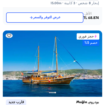
إبحار 8 شخص · 3 كابينة · 15.00m
الأقل
عرض التوفر والسعر
68.874 TL
حجز فوري
خصم 5%
بودروم, Muğla
قارب جديد