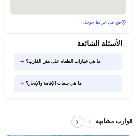
فتح في خرائط جوجل
الأسئلة الشائعة
+
ما هي خيارات الطعام على متن القارب؟
يتضمن تخطيط الطعام على متن القارب مكونين رئيسيين: 
+
ما هي سعات الإقامة والإبحار؟
شراء المؤن وإعداد الطعام. يمكن للضيوف القيام بالتسوق 
بأنفسهم أو تفويض هذه المهمة لطاقم القارب. يتولى 
الطاقم إعداد الطعام.
تشير سعة الإقامة إلى عدد الأشخاص الذين يمكن للقارب 
استضافتهم بين عشية وضحاها، بينما تشير سعة الإبحار 
إلى الحد الأقصى لعدد الركاب في الرحلات النهارية. عند 
قوارب مشابهة
التخطيط لإقامة ليلية، ضع في الاعتبار سعة الإقامة؛ أما 
للإيجارات اليومية، فتنطبق سعة الإبحار.