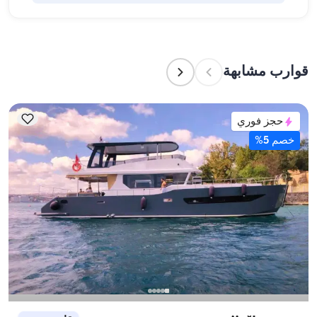
بأنفسهم أو تفويض هذه المهمة لطاقم القارب. يتولى 
الطاقم إعداد الطعام.
تشير سعة الإقامة إلى عدد الأشخاص الذين يمكن للقارب 
استضافتهم بين عشية وضحاها، بينما تشير سعة الإبحار 
إلى الحد الأقصى لعدد الركاب في الرحلات النهارية. عند 
قوارب مشابهة
التخطيط لإقامة ليلية، ضع في الاعتبار سعة الإقامة؛ أما 
للإيجارات اليومية، فتنطبق سعة الإبحار.
حجز فوري
خصم 5%