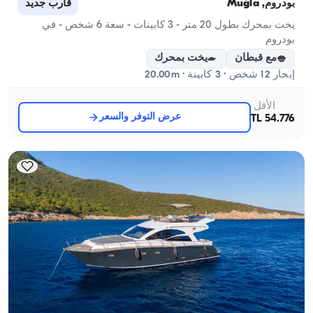
بودروم, Muğla
قارب جديد
يخت بمحرك بطول 20 متر - 3 كابينات - سعة 6 شخص - في
بودروم
مع قبطان
يخت بمحرك
إبحار 12 شخص · 3 كابينة · 20.00m
الأقل
عرض التوفر والسعر
54.776 TL