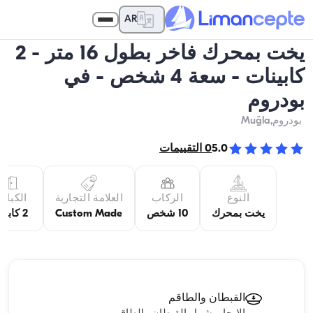
AR
يخت بمحرك فاخر بطول 16 متر - 2
كابينات - سعة 4 شخص - في
بودروم
بودروم
,Muğla
5.0
0
التقييمات
النوع
الركاب
العلامة التجارية
الكبائن
يخت بمحرك
10 شخص
Custom Made
2 كابينة
القبطان والطاقم