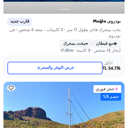
بودروم, Muğla
قارب جديد
يخت بمحرك فاخر بطول 17 متر - 3 كابينات - سعة 6 شخص - في
بودروم
مع قبطان
يخت بمحرك
إبحار 12 شخص · 3 كابينة · 17.00m
الأقل
عرض التوفر والسعر
54.776 TL
حجز فوري
خصم 5%