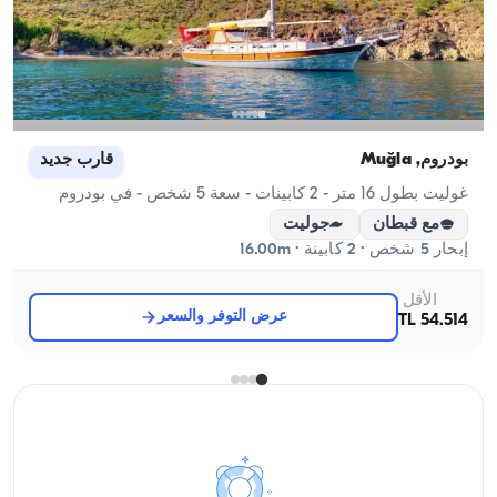
بودروم, Muğla
قارب جديد
غوليت بطول 16 متر - 2 كابينات - سعة 5 شخص - في بودروم
مع قبطان
جوليت
إبحار 5 شخص · 2 كابينة · 16.00m
الأقل
عرض التوفر والسعر
54.514 TL