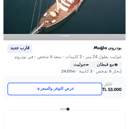
بودروم, Muğla
قارب جديد
غوليت بطول 24 متر - 3 كابينات - سعة 6 شخص - في بودروم
مع قبطان
جوليت
إبحار 6 شخص · 3 كابينة · 24.00m
الأقل
عرض التوفر والسعر
53.000 TL