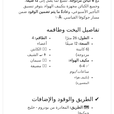
مع
6 كبائن مزدوجة
، تتسع لما يصل إلى
12 ضيفًا
،
وجميع الكبائن مجهزة بتكييف الهواء. يتوفر تنسيق
التأجير الأسبوعي، و
عادةً ما يتم تضمين الوقود
ضمن
مسار جوكوفا القياسي. 🏝️✨
تفاصيل اليخت وطاقمه
الطول:
26 مترًا
الطاقم:
4
السعة:
12 ضيفًا
أعضاء
(6 كابينة
👨‍✈️ الكابتن
مزدوجة)
👨‍🍳 الشيف
مكيف الهواء:
🧑‍✈️ سيمان
✅ 4-6
👩‍✈️ مضيفة
ساعات/يوم
(تكييف هواء
المقصورة)
✔ الطريق والوقود والإضافات
🗺️ الطريق:
المغادرة من بودروم - خليج
جوكوفا