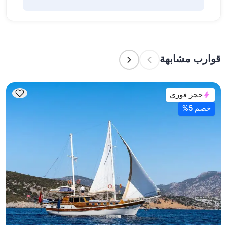
بأنفسهم أو تفويض هذه المهمة لطاقم القارب. يتولى 
الطاقم إعداد الطعام.
تشير سعة الإقامة إلى عدد الأشخاص الذين يمكن للقارب 
استضافتهم بين عشية وضحاها، بينما تشير سعة الإبحار 
إلى الحد الأقصى لعدد الركاب في الرحلات النهارية. عند 
قوارب مشابهة
التخطيط لإقامة ليلية، ضع في الاعتبار سعة الإقامة؛ أما 
للإيجارات اليومية، فتنطبق سعة الإبحار.
حجز فوري
خصم 5%