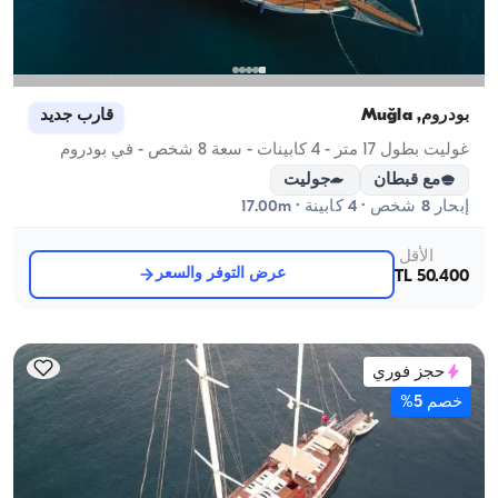
بودروم, Muğla
قارب جديد
غوليت بطول 17 متر - 4 كابينات - سعة 8 شخص - في بودروم
مع قبطان
جوليت
إبحار 8 شخص · 4 كابينة · 17.00m
الأقل
عرض التوفر والسعر
50.400 TL
حجز فوري
خصم 5%