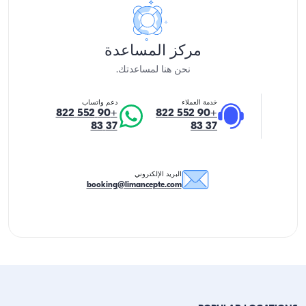
مركز المساعدة
نحن هنا لمساعدتك.
خدمة العملاء
دعم واتساب
+90 552 822
+90 552 822
37 83
37 83
البريد الإلكتروني
booking@limancepte.com