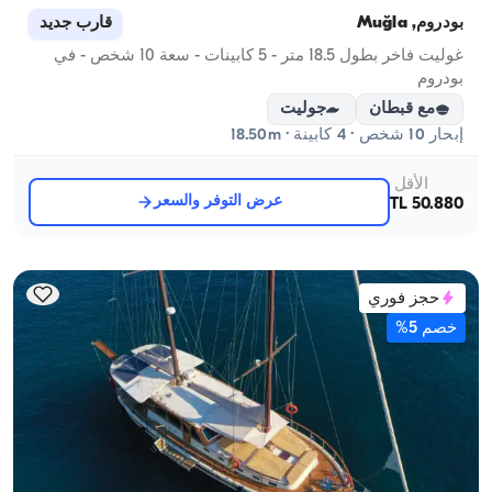
بودروم, Muğla
قارب جديد
غوليت فاخر بطول 18.5 متر - 5 كابينات - سعة 10 شخص - في
بودروم
مع قبطان
جوليت
إبحار 10 شخص · 4 كابينة · 18.50m
الأقل
عرض التوفر والسعر
50.880 TL
حجز فوري
خصم 5%