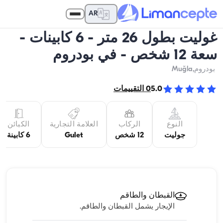
AR
غوليت بطول 26 متر - 6 كابينات -
سعة 12 شخص - في بودروم
بودروم
,Muğla
5.0
0
التقييمات
النوع
الركاب
العلامة التجارية
الكبائن
جوليت
12 شخص
Gulet
6 كابينة
القبطان والطاقم
الإيجار يشمل القبطان والطاقم.