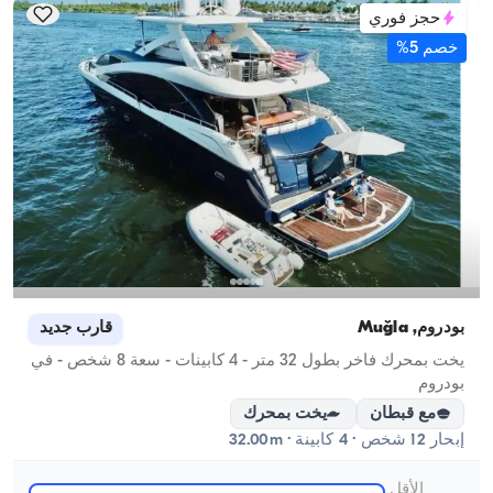
حجز فوري
خصم 5%
بودروم, Muğla
قارب جديد
يخت بمحرك فاخر بطول 32 متر - 4 كابينات - سعة 8 شخص - في
بودروم
مع قبطان
يخت بمحرك
إبحار 12 شخص · 4 كابينة · 32.00m
الأقل