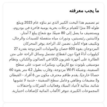
ما يجب معرفته
تم تصميم هذا اليخت الكبير الذي تم بناؤه عام 2023 ويبلغ
طوله 35 مترًا للقيام برحلات بحرية يومية فاخرة في بودروم،
ويستضيف ما يصل إلى 80 ضيفًا. مع شعاع يبلغ 7 أمتار،
وكابينتين رئيسيتين، ودورات مياه منفصلة للسيدات والرجال،
وتكييف هواء كامل، نضمن لك الراحة. يوفر المحركان
المزدوجان بقوة 600 حصان والمولدات المزدوجة بقدرة 27
كيلووات أداءً قويًا دون انقطاع. تشتمل وسائل الراحة على متن
الطائرة على أجهزة تلفزيون LCD في الصالون والكبائن، ونظام
موسيقى بلوتوث مع كاريوكي، ومكبرات صوت على سطح
السفينة، وشبكة Wi-Fi مزدوجة، وقارب بطول 4.2 متر بقوة 60
حصانًا خارجيًا. يقدم طاقم محترف مكون من 6 أفراد - القبطان
و3 مضيفات وطاهي وعامل سطح السفينة - خدمة لا تشوبها
شائبة. مثالية لأعياد الميلاد وفعاليات الشركات واحتفالات
المجموعات الكبيرة. تتوفر الألعاب المائية كإضافات اختيارية.