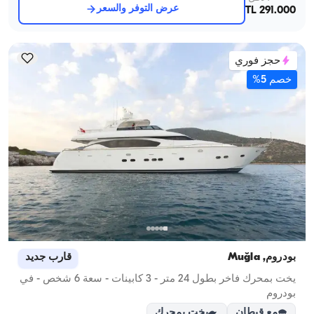
عرض التوفر والسعر
291.000 TL
حجز فوري
خصم 5%
بودروم, Muğla
قارب جديد
يخت بمحرك فاخر بطول 24 متر - 3 كابينات - سعة 6 شخص - في
بودروم
مع قبطان
يخت بمحرك