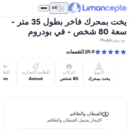
AR
يخت بمحرك فاخر بطول 35 متر -
سعة 80 شخص - في بودروم
بودروم
,Muğla
5.0
0
التقييمات
النوع
الركاب
العلامة التجارية
الطول
يخت بمحرك
80 شخص
Azimut
35m
القبطان والطاقم
الإيجار يشمل القبطان والطاقم.