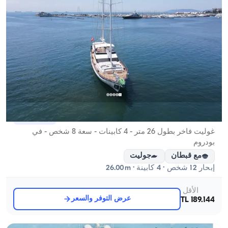
بودروم, Muğla
قارب جديد
غوليت فاخر بطول 26 متر - 4 كابينات - سعة 8 شخص - في
بودروم
مع قبطان
جوليت
إبحار 12 شخص · 4 كابينة · 26.00m
الأقل
عرض التوفر والسعر
189.144 TL