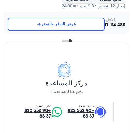
إبحار 12 شخص · 3 كابينة · 24.00m
الأقل
عرض التوفر والسعر
114.480 TL
مركز المساعدة
نحن هنا لمساعدتك.
خدمة العملاء
دعم واتساب
+90 552 822
+90 552 822
37 83
37 83