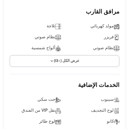
مرافق القارب
مولد كهربائي
ثلاجة
فريزر
نظام صوتي
نظام صوتي
ألواح شمسية
عرض الكل (+13)
الخدمات الإضافية
سيبوب
جت سكي
لوح التجديف
نقل VIP من الفندق
كانو
لوح طائر