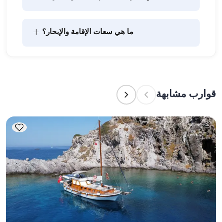
يتضمن تخطيط الطعام على متن القارب مكونين رئيسيين: 
+
ما هي سعات الإقامة والإبحار؟
شراء المؤن وإعداد الطعام. يمكن للضيوف القيام بالتسوق 
بأنفسهم أو تفويض هذه المهمة لطاقم القارب. يتولى 
الطاقم إعداد الطعام.
تشير سعة الإقامة إلى عدد الأشخاص الذين يمكن للقارب 
استضافتهم بين عشية وضحاها، بينما تشير سعة الإبحار 
إلى الحد الأقصى لعدد الركاب في الرحلات النهارية. عند 
قوارب مشابهة
التخطيط لإقامة ليلية، ضع في الاعتبار سعة الإقامة؛ أما 
للإيجارات اليومية، فتنطبق سعة الإبحار.