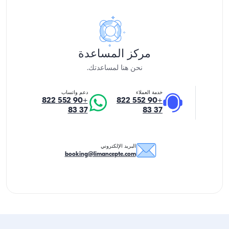
مركز المساعدة
نحن هنا لمساعدتك.
خدمة العملاء
دعم واتساب
+90 552 822
+90 552 822
37 83
37 83
البريد الإلكتروني
booking@limancepte.com