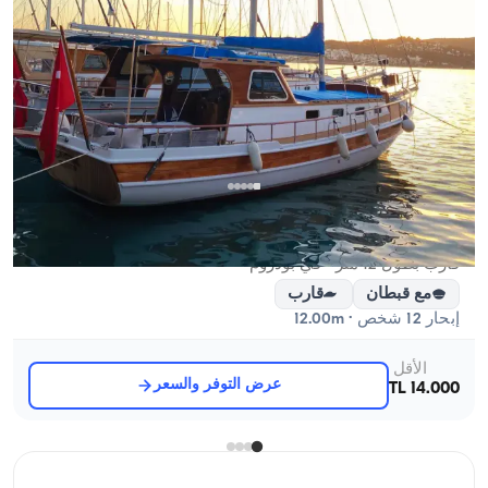
بودروم, Muğla
قارب جديد
قارب بطول 12 متر - في بودروم
مع قبطان
قارب
إبحار 12 شخص · 12.00m
الأقل
عرض التوفر والسعر
14.000 TL