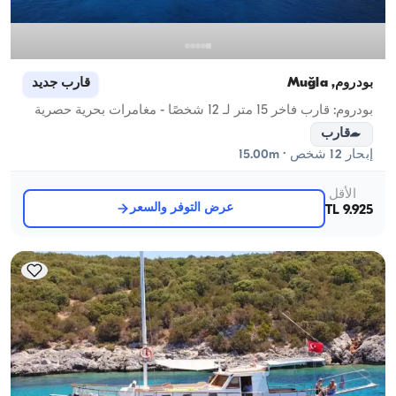
بودروم, Muğla
قارب جديد
بودروم: قارب فاخر 15 متر لـ 12 شخصًا - مغامرات بحرية حصرية
قارب
إبحار 12 شخص · 15.00m
الأقل
عرض التوفر والسعر
9.925 TL