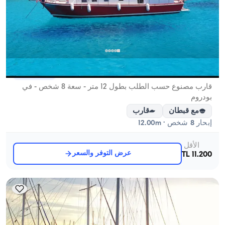
بودروم, Muğla
قارب جديد
قارب مصنوع حسب الطلب بطول 12 متر - سعة 8 شخص - في
بودروم
مع قبطان
قارب
إبحار 8 شخص · 12.00m
الأقل
عرض التوفر والسعر
11.200 TL