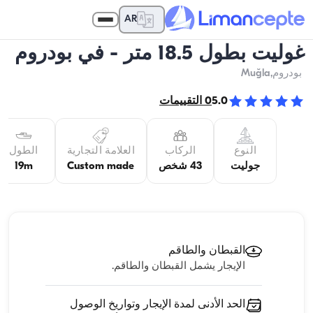
AR
غوليت بطول 18.5 متر - في بودروم
بودروم
,Muğla
5.0
0
التقييمات
النوع
الركاب
العلامة التجارية
الطول
جوليت
43 شخص
Custom made
19m
القبطان والطاقم
الإيجار يشمل القبطان والطاقم.
الحد الأدنى لمدة الإيجار وتواريخ الوصول