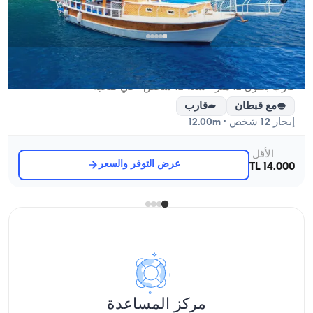
فتحية, Muğla
قارب جديد
قارب بطول 12 متر - سعة 12 شخص - في فتحية
مع قبطان
قارب
إبحار 12 شخص · 12.00m
الأقل
عرض التوفر والسعر
14.000 TL
مركز المساعدة