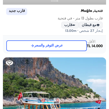
فتحية, Muğla
قارب جديد
قارب بطول 13 متر - في فتحية
مع قبطان
قارب
إبحار 27 شخص · 13.00m
الأقل
عرض التوفر والسعر
14.000 TL