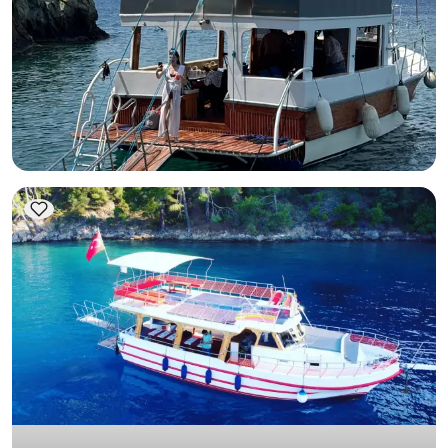
قارب بطول 12 متر - في فتحية
مع قبطان
قارب
إبحار 12 شخص · 12.00m
الأقل
عرض التوفر والسعر
11.200 TL