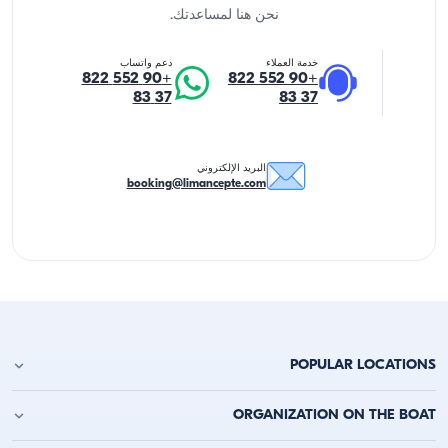
نحن هنا لمساعدتك.
خدمة العملاء
دعم واتساب
+90 552 822
+90 552 822
37 83
37 83
البريد الإلكتروني
booking@limancepte.com
POPULAR LOCATIONS
استئجار يخت في أنطاليا
ORGANIZATION ON THE BOAT
استئجار يخت في ألانيا