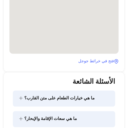
فتح في خرائط جوجل
الأسئلة الشائعة
+
ما هي خيارات الطعام على متن القارب؟
يتضمن تخطيط الطعام على متن القارب مكونين رئيسيين: 
+
ما هي سعات الإقامة والإبحار؟
شراء المؤن وإعداد الطعام. يمكن للضيوف القيام بالتسوق 
بأنفسهم أو تفويض هذه المهمة لطاقم القارب. يتولى 