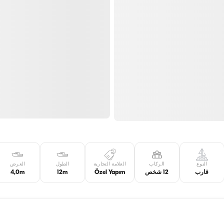
النوع
الركاب
العلامة التجارية
الطول
العرض
قارب
12 شخص
Özel Yapım
12m
4,0m