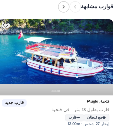
قوارب مشابهة
فتحية, Muğla
قارب جديد
قارب بطول 13 متر - في فتحية
مع قبطان
قارب
إبحار 27 شخص · 13.00m