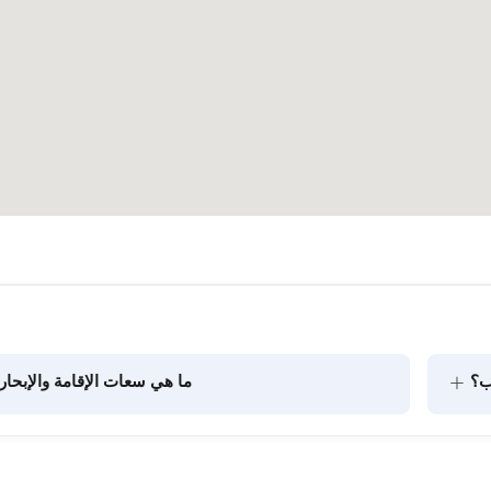
+
ب؟
ما هي سعات الإقامة والإبحار
يتضمن تخطيط الطعام على متن القارب مكونين رئيسيين: شراء 
المؤن وإعداد الطعام. يمكن للضيوف القيام بالتسوق بأنفسهم أو 
الركاب في الرحلات النهارية. عند التخطيط لإ