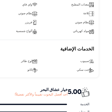
معدات المطبخ
واي فاي
ثلاجة
نظام صوتي
نظام صوتي
فريزر
مولد كهربائي
ألواح شمسية
الخدمات الإضافية
سيبوب
لوح طائر
جت سكي
كانو
خيار عشاق البحر
5.00
أحد أفضل اليخوت تقييماً والأكثر تفضيلاً!
الخدمة