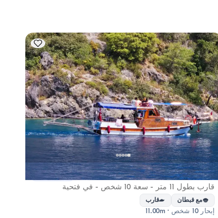
فتحية, Muğla
فتحية, Muğla
قارب جديد
قارب بطول 11 متر - سعة 10 شخص - في فتحية
قارب بطول 12 
مع قبطان
قارب
مع
إبحار 10 شخص · 11.00m
إبحار 12 شخص · 12.00m