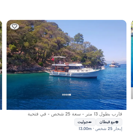
الاعتبار سعة الإقامة؛ أما للإيجارات اليومية، فتنطبق سعة الإبحار.
فتحية, Muğla
قارب جديد
قارب بطول 13 متر - سعة 25 شخص - في فتحية
مع قبطان
جوليت
إبحار 25 شخص · 13.00m