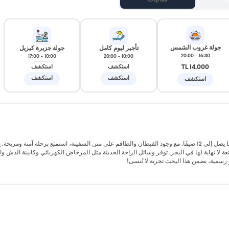
ب
فعاليات
جولة غروب الشمس
تأجير ليوم كامل
جولة جزيرة كيزيل
20:00
-
16:30
17:00
-
10:00
20:00
-
10:00
14.000 TL
استكشف
استكشف
استكشف
استكشف
استكشف
يُقدم هذا اليخت المُصمم خصيصًا، عند الانطلاق من فتحية، تجربة إبحار مريحة لما يصل إلى 12 ضيفًا. مع وجود القبطان والطاقم على متن السفينة، استمتع برحلة آمن
ا نهاية لها في البحر. توفر وسائل الراحة الحديثة مثل المرحاض الكهربائي وكابينة الدش و
ر رسمية، يضمن هذا اليخت تجربة لا تُنسى!