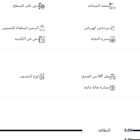
منصة السباحة
دش على السطح
مرحاض كهربائي
كرسي استلقاء للشمس
سترة النجاة
دش في الكابينة
نقل VIP من الفندق
لوح التجديف
سيارة نفاثة مائية
5.00
النظافة