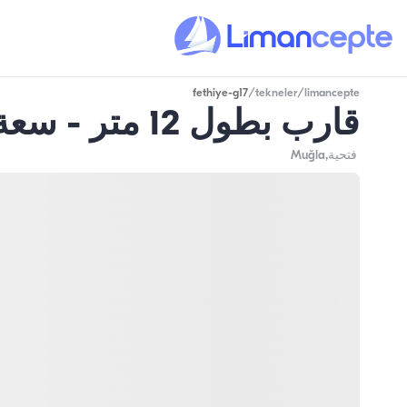
fethiye-g17
/
tekneler
/
limancepte
قارب بطول 12 متر - سعة 12 شخص - في فتحية
فتحية
,Muğla