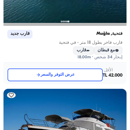
فتحية, Muğla
قارب جديد
قارب فاخر بطول 18 متر - في فتحية
مع قبطان
قارب
إبحار 34 شخص · 18.00m
الأقل
عرض التوفر والسعر
42.000 TL