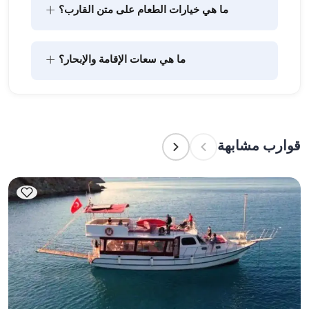
+
ما هي خيارات الطعام على متن القارب؟
يتضمن تخطيط الطعام على متن القارب مكونين رئيسيين: 
+
ما هي سعات الإقامة والإبحار؟
شراء المؤن وإعداد الطعام. يمكن للضيوف القيام بالتسوق 
بأنفسهم أو تفويض هذه المهمة لطاقم القارب. يتولى 
الطاقم إعداد الطعام.
تشير سعة الإقامة إلى عدد الأشخاص الذين يمكن للقارب 
استضافتهم بين عشية وضحاها، بينما تشير سعة الإبحار 
إلى الحد الأقصى لعدد الركاب في الرحلات النهارية. عند 
قوارب مشابهة
التخطيط لإقامة ليلية، ضع في الاعتبار سعة الإقامة؛ أما 
للإيجارات اليومية، فتنطبق سعة الإبحار.