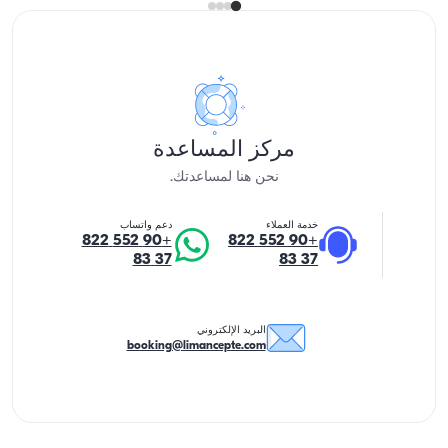
مركز المساعدة
نحن هنا لمساعدتك.
خدمة العملاء
دعم واتساب
+90 552 822
+90 552 822
37 83
37 83
البريد الإلكتروني
booking@limancepte.com