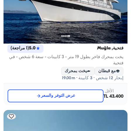
فتحية, Muğla
5.0
(
1
مراجعة
)
يخت بمحرك فاخر بطول 19 متر - 3 كابينات - سعة 6 شخص - في
فتحية
مع قبطان
يخت بمحرك
إبحار 12 شخص · 3 كابينة · 19.00m
الأقل
عرض التوفر والسعر
43.400 TL