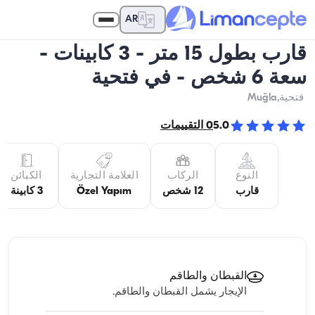
AR
قارب بطول 15 متر - 3 كابينات -
سعة 6 شخص - في فتحية
فتحية
,Muğla
5.0
0
التقييمات
النوع
الركاب
العلامة التجارية
الكبائن
قارب
12 شخص
Özel Yapım
3 كابينة
القبطان والطاقم
الإيجار يشمل القبطان والطاقم.