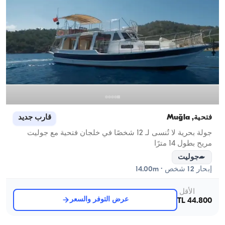
فتحية, Muğla
قارب جديد
جولة بحرية لا تُنسى لـ 12 شخصًا في خلجان فتحية مع جوليت
مريح بطول 14 مترًا
جوليت
إبحار 12 شخص · 14.00m
الأقل
عرض التوفر والسعر
44.800 TL