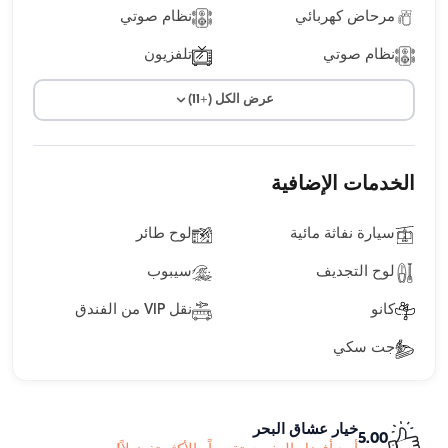
مرحاض كهربائي
نظام صوتي
نظام صوتي
تلفزيون
عرض الكل (+11)
الخدمات الإضافية
سيارة نفاثة مائية
لوح طائر
لوح التجديف
سيبوب
كانو
نقل VIP من الفندق
جت سكي
خيار عشاق البحر
5.00