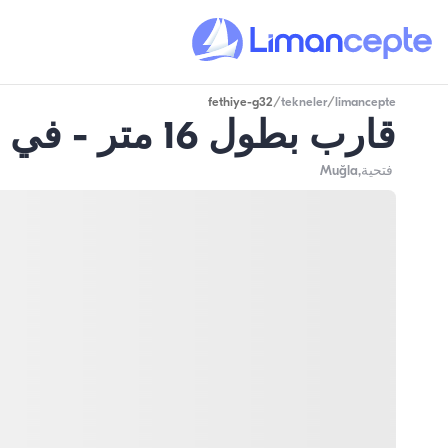
fethiye-g32
/
tekneler
/
limancepte
قارب بطول 16 متر - في فتحية
فتحية
,Muğla