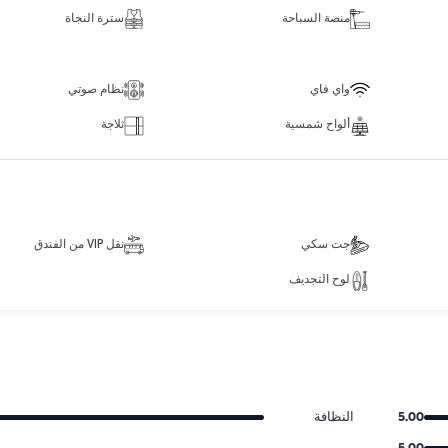
منصة السباحة
سترة النجاة
واي فاي
نظام صوتي
ألواح شمسية
ثلاجة
جت سكي
نقل VIP من الفندق
لوح التجديف
5.00
النظافة