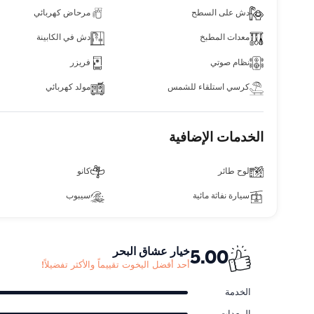
دش على السطح
مرحاض كهربائي
معدات المطبخ
دش في الكابينة
نظام صوتي
فريزر
كرسي استلقاء للشمس
مولد كهربائي
الخدمات الإضافية
لوح طائر
كانو
سيارة نفاثة مائية
سيبوب
خيار عشاق البحر
5.00
أحد أفضل اليخوت تقييماً والأكثر تفضيلاً!
الخدمة