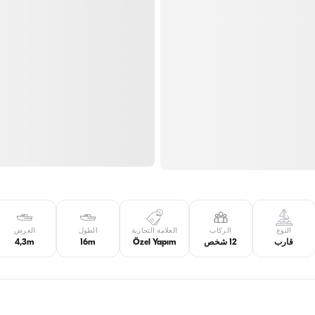
النوع
الركاب
العلامة التجارية
الطول
العرض
قارب
12 شخص
Özel Yapım
16m
4,3m