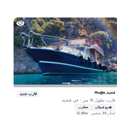
فتحية, Muğla
فتحية, Muğla
قارب جديد
قارب بطول 15 متر - في فتحية
قارب بطول 14 متر - 
مع قبطان
قارب
مع
إبحار 35 شخص · 15.00m
إبحار 30 شخص · 14.00m