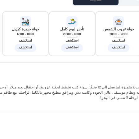
ب
فعاليات
جولة غروب الشمس
تأجير ليوم كامل
جولة جزيرة كيزيل
17:00
-
10:00
20:00
-
10:00
20:00
-
16:00
استكشف
استكشف
استكشف
استكشف
استكشف
استكشف
ينطلق هذا القارب المصمم خصيصًا والذي يبلغ طوله 16 مترًا من فتحية، ويقدم تجربة متميزة لما يصل إلى 12 ضيفًا. سواء كنت تخطط لحفلة عزوبية، أو احتفال بعي
سية ونظام موسيقى عالي الجودة وكابينة دش ومرافق مطبخ مجهز بالكامل لراحتك. مع طاقم 
 لرحلة لا تنسى في البحر!