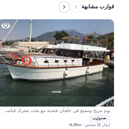
قوارب مشابهة
فتحية, Muğla
قارب جديد
يوم مريح وممتع في خلجان فتحية مع يخت محرك قياسي لـ 12 شخصًا
جوليت
إبحار 12 شخص · 16.00m