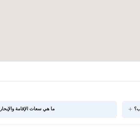
+
ب؟
ما هي سعات الإقامة والإبحار
يتضمن تخطيط الطعام على متن القارب مكونين رئيسيين: شراء 
المؤن وإعداد الطعام. يمكن للضيوف القيام بالتسوق بأنفسهم أو 
الركاب في الرحلات النهارية. عند التخطيط لإ