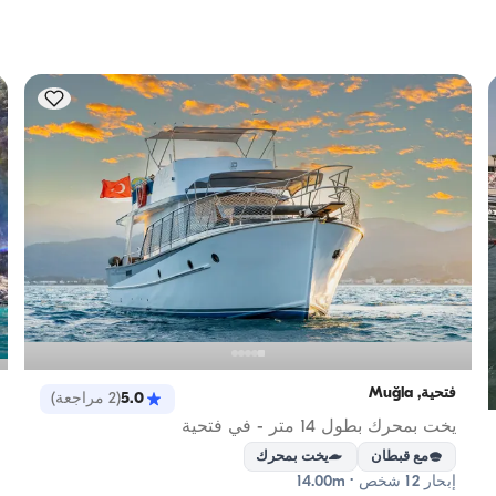
الاعتبار سعة الإقامة؛ أما للإيجارات اليومية، فتنطبق سعة الإبحار.
فتحية, Muğla
5.0
(
2
مراجعة
)
يخت بمحرك بطول 14 متر - في فتحية
مع قبطان
يخت بمحرك
إبحار 12 شخص · 14.00m