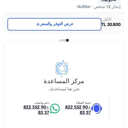
جوليت
إبحار 12 شخص · 16.00m
الأقل
عرض التوفر والسعر
30.800 TL
مركز المساعدة
نحن هنا لمساعدتك.
خدمة العملاء
دعم واتساب
+90 552 822
+90 552 822
37 83
37 83