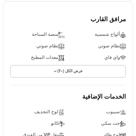
مرافق القارب
ألواح شمسية
منصة السباحة
نظام صوتي
نظام صوتي
واي فاي
معدات المطبخ
عرض الكل (+7)
الخدمات الإضافية
سيبوب
لوح التجديف
جت سكي
كانو
لوح طائر
نقل VIP من الفندق