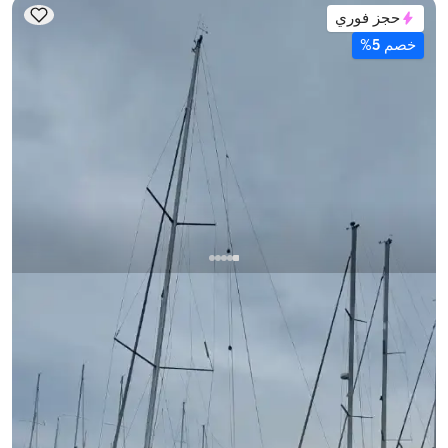
حجز فوري
خصم 5%
فتحية, Muğla
قارب جديد
قارب شراعي بطول 12 متر - 2 كابينات - سعة 5 شخص - في
فتحية
مع قبطان
قارب شراعي
إبحار 8 شخص · 2 كابينة · 12.00m
الأقل