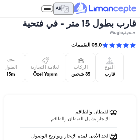
AR
قارب بطول 15 متر - في فتحية
فتحية
,Muğla
5.0
0
التقييمات
النوع
الركاب
العلامة التجارية
الطول
قارب
35 شخص
Özel Yapım
15m
القبطان والطاقم
الإيجار يشمل القبطان والطاقم.
الحد الأدنى لمدة الإيجار وتواريخ الوصول