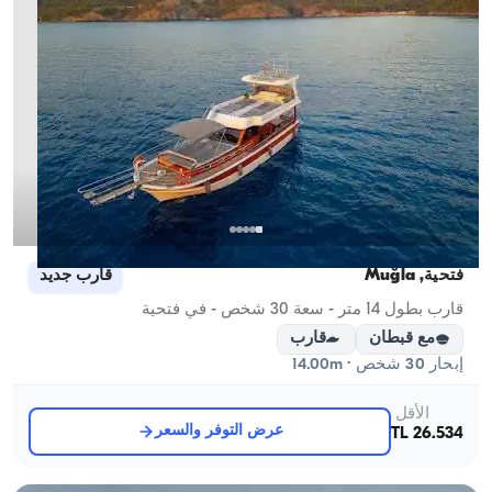
فتحية, Muğla
قارب جديد
قارب بطول 14 متر - سعة 30 شخص - في فتحية
مع قبطان
قارب
إبحار 30 شخص · 14.00m
الأقل
عرض التوفر والسعر
26.534 TL