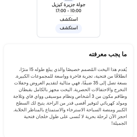
جولة جزيرة كيزيل
17:00
-
10:00
استكشف
استكشف
ما يجب معرفته
يُقدم هذا اليخت المُصمم خصيصًا والذي يبلغ طوله 15 مترًا،
انطلاقًا من فتحية، تجربة فاخرة وواسعة للمجموعات الكبيرة.
بسعة تصل إلى 35 ضيفًا، فهي مثالية لتقديم العروض وحفلات
التخرج والاحتفالات الحصرية. اليخت مجهز بالكامل بقبطان
وطاقم مكون من 3 أشخاص ونظام موسيقى وواي فاي وثلاجة
ومولد كهربائي لتوفير أقصى قدر من الراحة. يتيح لك السطح
الكبير ومنصة السباحة الاسترخاء والاستمتاع بالمناظر الخلابة.
احجز الآن لرحلة بحرية لا تُنسى على طول خلجان فتحية
الجميلة!