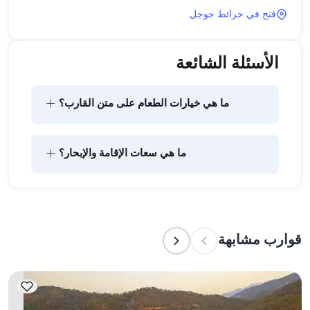
فتح في خرائط جوجل
الأسئلة الشائعة
+
ما هي خيارات الطعام على متن القارب؟
يتضمن تخطيط الطعام على متن القارب مكونين رئيسيين: 
+
ما هي سعات الإقامة والإبحار؟
شراء المؤن وإعداد الطعام. يمكن للضيوف القيام بالتسوق 
بأنفسهم أو تفويض هذه المهمة لطاقم القارب. يتولى 
الطاقم إعداد الطعام.
تشير سعة الإقامة إلى عدد الأشخاص الذين يمكن للقارب 
استضافتهم بين عشية وضحاها، بينما تشير سعة الإبحار 
إلى الحد الأقصى لعدد الركاب في الرحلات النهارية. عند 
قوارب مشابهة
التخطيط لإقامة ليلية، ضع في الاعتبار سعة الإقامة؛ أما 
للإيجارات اليومية، فتنطبق سعة الإبحار.