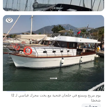
عرض التوفر والسعر
26.000 TL
فتحية, Muğla
قارب جديد
يوم مريح وممتع في خلجان فتحية مع يخت محرك قياسي لـ 12
شخصًا