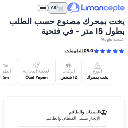
AR
يخت بمحرك مصنوع حسب الطلب
بطول 15 متر - في فتحية
فتحية
,Muğla
5.0
0
التقييمات
النوع
الركاب
العلامة التجارية
الطول
يخت بمحرك
12 شخص
Özel Yapım
15m
القبطان والطاقم
الإيجار يشمل القبطان والطاقم.