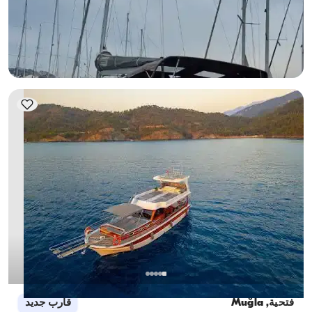
إبحار 8 شخص · 2 كابينة · 12.00m
الأقل
عرض التوفر والسعر
26.000 TL
فتحية, Muğla
قارب جديد