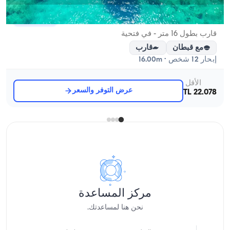
فتحية, Muğla
قارب جديد
قارب بطول 16 متر - في فتحية
مع قبطان
قارب
إبحار 12 شخص · 16.00m
الأقل
عرض التوفر والسعر
22.078 TL
مركز المساعدة
نحن هنا لمساعدتك.