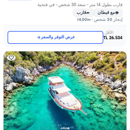
قارب بطول 14 متر - سعة 30 شخص - في فتحية
مع قبطان
قارب
إبحار 30 شخص · 14.00m
الأقل
عرض التوفر والسعر
26.534 TL