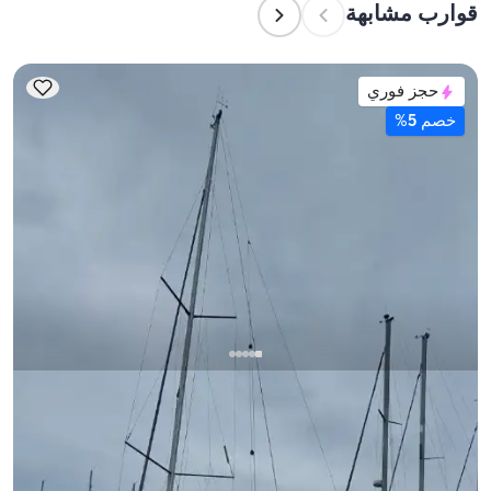
قوارب مشابهة
التخطيط لإقامة ليلية، ضع في الاعتبار سعة الإقامة؛ أما 
للإيجارات اليومية، فتنطبق سعة الإبحار.
حجز فوري
خصم 5%
فتحية, Muğla
قارب جديد
قارب شراعي بطول 12 متر - 2 كابينات - سعة 5 شخص - في
فتحية
مع قبطان
قارب شراعي