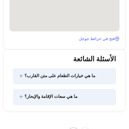
فتح في خرائط جوجل
الأسئلة الشائعة
+
ما هي خيارات الطعام على متن القارب؟
يتضمن تخطيط الطعام على متن القارب مكونين رئيسيين: 
+
ما هي سعات الإقامة والإبحار؟
شراء المؤن وإعداد الطعام. يمكن للضيوف القيام بالتسوق 
بأنفسهم أو تفويض هذه المهمة لطاقم القارب. يتولى 
الطاقم إعداد الطعام.
تشير سعة الإقامة إلى عدد الأشخاص الذين يمكن للقارب 
استضافتهم بين عشية وضحاها، بينما تشير سعة الإبحار 
إلى الحد الأقصى لعدد الركاب في الرحلات النهارية. عند 