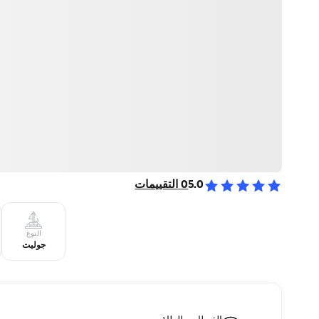
5.0
0
التقييمات
النوع
جوليت