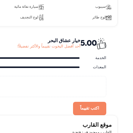
سيبوب
سيارة نفاثة مائية
لوح طائر
لوح التجديف
خيار عشاق البحر
5.00
أحد أفضل اليخوت تقييماً والأكثر تفضيلاً!
الخدمة
المعدات
اكتب تقييماً
موقع القارب
القارب موجود في: فتحية