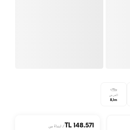
العرض
8,1m
148.571 TL
/
ابتداءً من