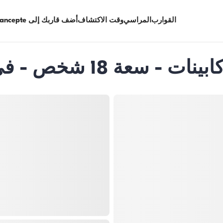
القوارب
المراسي
وقت الاكتشاف
أضف قاربك إلى Limancepte