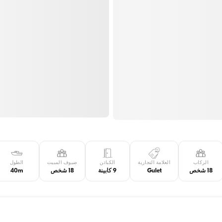
الركاب
العلامة التجارية
الكبائن
ضيوف المبيت
الطول
18 شخص
Gulet
9 كابينة
18 شخص
40m