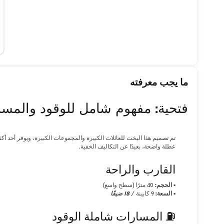
ما يجب معرفته
فتحية: مفهوم شامل للوقود والمسافة 40 م
تم تصميم هذا اليخت للعائلات الكبيرة والمجموعات الكبيرة، ويوفر أحد أكث
عطلة واضحة، بعيدًا عن التكاليف الخفية.
القارب والراحة
▪
الحجم:
40 مترًا (سطح واسع)
▪
السعة:
9 كابينة /
18 ضيفًا
⛽ المسارات شاملة الوقود