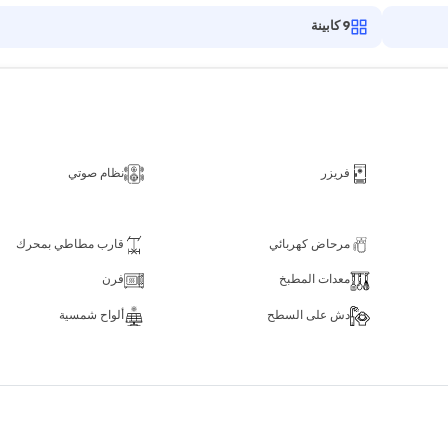
9
كابينة
فريزر
نظام صوتي
مرحاض كهربائي
قارب مطاطي بمحرك
معدات المطبخ
فرن
دش على السطح
ألواح شمسية