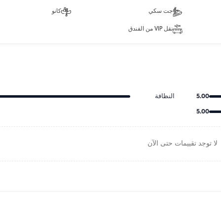
جت سكي
كانو
نقل VIP من الفندق
5.00
النظافة
5.00
لا توجد تقييمات حتى الآن