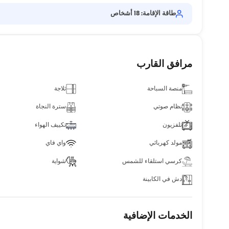
طاقة الإقامة: 18 أشخاص
مرافق القارب
منصة السباحة
ثلاجة
نظام صوتي
سترة النجاة
تلفزيون
تكييف الهواء
مولد كهربائي
واي فاي
كرسي استلقاء للشمس
شواية
دش في الكابينة
الخدمات الإضافية