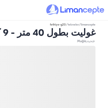
fethiye-g20
/
tekneler
/
limancepte
غوليت بطول 40 متر - 9 كابينات - سعة 18 شخص - في فتحية
فتحية
,Muğla