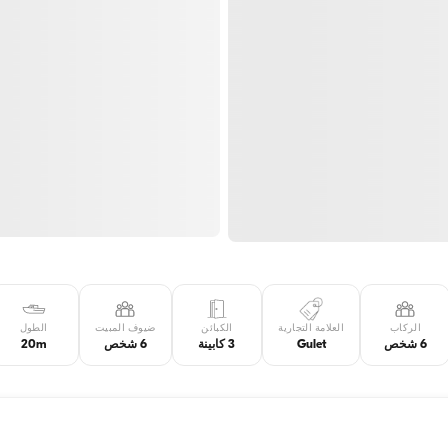
الركاب
العلامة التجارية
الكبائن
ضيوف المبيت
الطول
6 شخص
Gulet
3 كابينة
6 شخص
20m