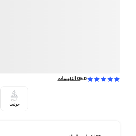
5.0
0
التقييمات
النوع
جوليت