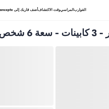
القوارب
المراسي
وقت الاكتشاف
أضف قاربك إلى Limancepte