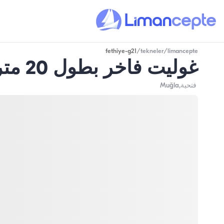
fethiye-g21
/
tekneler
/
limancepte
غوليت فاخر بطول 20 متر - 3 كابينات - سعة 6 شخص - في فتحية
فتحية
,Muğla