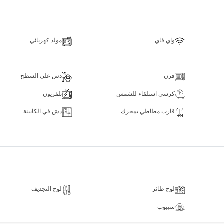
واي فاي
مولد كهربائي
فرن
دش على السطح
كرسي استلقاء للشمس
تلفزيون
قارب مطاطي بمحرك
دش في الكابينة
لوح طائر
لوح التجديف
سيبوب