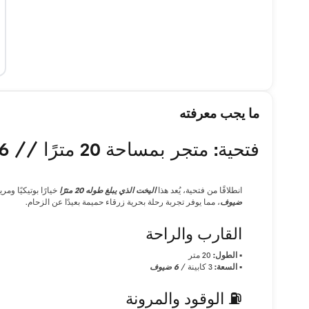
ما يجب معرفته
فتحية: متجر بمساحة 20 مترًا // 6 ضيوف
انطلاقًا من فتحية، يُعد هذا
اليخت الذي يبلغ طوله 20 مترًا
خيارًا بوتيكيًا ومريحًا لل
ضيوف
، مما يوفر تجربة رحلة بحرية زرقاء حميمة بعيدًا عن الزحام.
القارب والراحة
▪
الطول:
20 متر
▪
السعة:
3 كابينة /
6 ضيوف
⛽ الوقود والمرونة