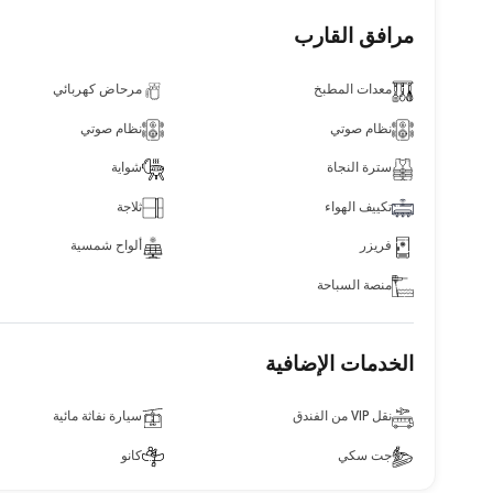
مرافق القارب
معدات المطبخ
مرحاض كهربائي
نظام صوتي
نظام صوتي
سترة النجاة
شواية
تكييف الهواء
ثلاجة
فريزر
ألواح شمسية
منصة السباحة
الخدمات الإضافية
نقل VIP من الفندق
سيارة نفاثة مائية
جت سكي
كانو