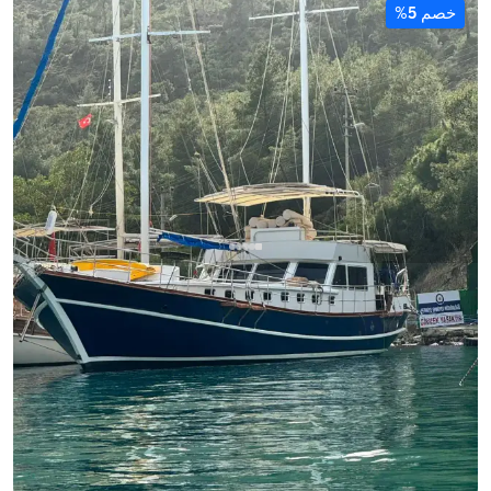
خصم 5%
غوجك, Muğla
قارب جديد
غوليت فاخر بطول 23 متر - 5 كابينات - سعة 12 شخص - في
غوجك
مع قبطان
جوليت
إبحار 12 شخص · 5 كابينة · 23.00m
الأقل
عرض التوفر والسعر
68.874 TL