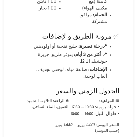
كابينة (مع
👨‍✈️ 1 كابتن
مكيف الهواء)
🧑‍✈️ 1 بحار
الحمام:
مرافق
مشتركة
✅ مرونة الطريق والإضافات
📍رحلة قصيرة:
خليج فتحية أو أولودينيز.
📍 أكثر من 3 أيام:
يتوفر طريق جزيرة
جوتشيك الـ 12.
الإضافات:
صانعة مياه، لوحتي تجديف،
ألعاب لوحية.
الجدول الزمني والسعر
📅 المواعيد:
❄️ الراحة:
الثلاجة، التجميد
• جولة يومية:
العميق، الماء الساخن.
10:30 – 17:30
• طوال الليل:
14:00 – 10:00
السعر اليومي:
1.440 يورو – 1.680 يورو
(حسب الموسم)