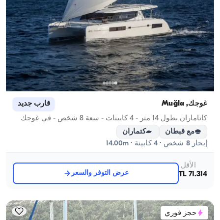
غوجك, Muğla
قارب جديد
كاتاماران بطول 14 متر - 4 كابينات - سعة 8 شخص - في غوجك
مع قبطان
كتماران
إبحار 8 شخص · 4 كابينة · 14.00m
الأقل
عرض التوفر والسعر
71.314 TL
حجز فوري