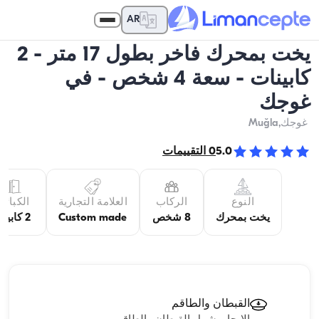
AR
يخت بمحرك فاخر بطول 17 متر - 2
كابينات - سعة 4 شخص - في
غوجك
غوجك
,Muğla
5.0
0
التقييمات
النوع
الركاب
العلامة التجارية
الكبائن
يخت بمحرك
8 شخص
Custom made
2 كابينة
القبطان والطاقم