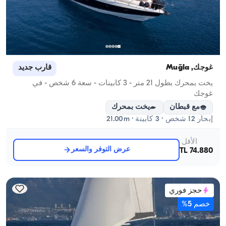
غوجك, Muğla
قارب جديد
يخت بمحرك بطول 21 متر - 3 كابينات - سعة 6 شخص - في
غوجك
مع قبطان
يخت بمحرك
إبحار 12 شخص · 3 كابينة · 21.00m
الأقل
عرض التوفر والسعر
74.880 TL
حجز فوري
خصم 5%