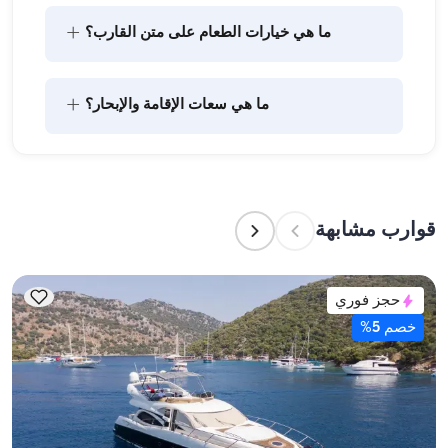
+
ما هي خيارات الطعام على متن القارب؟
يتضمن تخطيط الطعام على متن القارب مكونين رئيسيين: 
+
ما هي سعات الإقامة والإبحار؟
شراء المؤن وإعداد الطعام. يمكن للضيوف القيام بالتسوق 
بأنفسهم أو تفويض هذه المهمة لطاقم القارب. يتولى 
الطاقم إعداد الطعام.
تشير سعة الإقامة إلى عدد الأشخاص الذين يمكن للقارب 
استضافتهم بين عشية وضحاها، بينما تشير سعة الإبحار 
إلى الحد الأقصى لعدد الركاب في الرحلات النهارية. عند 
قوارب مشابهة
التخطيط لإقامة ليلية، ضع في الاعتبار سعة الإقامة؛ أما 
للإيجارات اليومية، فتنطبق سعة الإبحار.
حجز فوري
خصم 5%