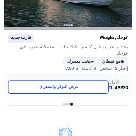
غوجك, Muğla
قارب جديد
يخت بمحرك بطول 17 متر - 3 كابينات - سعة 6 شخص - في
غوجك
مع قبطان
يخت بمحرك
إبحار 12 شخص · 3 كابينة · 17.00m
الأقل
عرض التوفر والسعر
49.920 TL