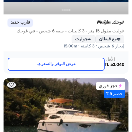
غوجك, Muğla
قارب جديد
غوليت بطول 15 متر - 3 كابينات - سعة 6 شخص - في غوجك
مع قبطان
جوليت
إبحار 6 شخص · 3 كابينة · 15.00m
الأقل
عرض التوفر والسعر
53.040 TL
حجز فوري
خصم 5%