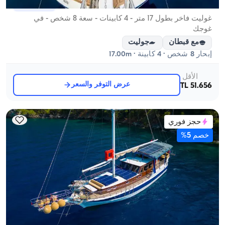
غوجك, Muğla
قارب جديد
غوليت فاخر بطول 17 متر - 4 كابينات - سعة 8 شخص - في
غوجك
مع قبطان
جوليت
إبحار 8 شخص · 4 كابينة · 17.00m
الأقل
عرض التوفر والسعر
51.656 TL
حجز فوري
خصم 5%