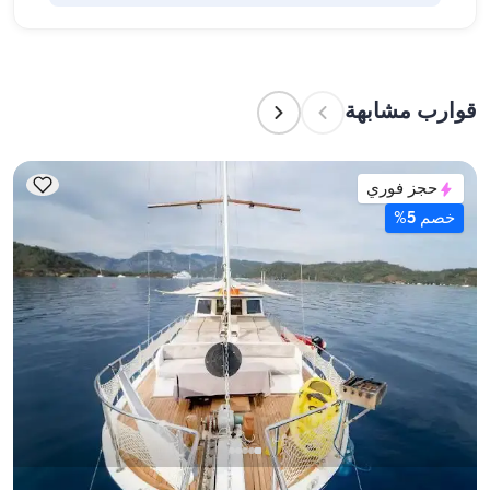
بأنفسهم أو تفويض هذه المهمة لطاقم القارب. يتولى 
الطاقم إعداد الطعام.
تشير سعة الإقامة إلى عدد الأشخاص الذين يمكن للقارب 
استضافتهم بين عشية وضحاها، بينما تشير سعة الإبحار 
إلى الحد الأقصى لعدد الركاب في الرحلات النهارية. عند 
قوارب مشابهة
التخطيط لإقامة ليلية، ضع في الاعتبار سعة الإقامة؛ أما 
للإيجارات اليومية، فتنطبق سعة الإبحار.
حجز فوري
خصم 5%