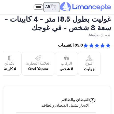
AR
غوليت بطول 18.5 متر - 4 كابينات -
سعة 8 شخص - في غوجك
غوجك
,Muğla
5.0
0
التقييمات
النوع
الركاب
العلامة التجارية
الكبائن
جوليت
8 شخص
Özel Yapım
4 كابينة
القبطان والطاقم
الإيجار يشمل القبطان والطاقم.