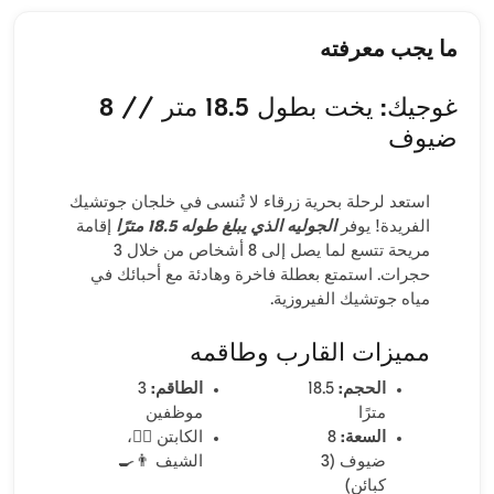
ما يجب معرفته
غوجيك: يخت بطول 18.5 متر // 8
ضيوف
استعد لرحلة بحرية زرقاء لا تُنسى في خلجان جوتشيك
الفريدة! يوفر
الجوليه الذي يبلغ طوله 18.5 مترًا
إقامة
مريحة تتسع لما يصل إلى 8 أشخاص من خلال 3
حجرات. استمتع بعطلة فاخرة وهادئة مع أحبائك في
مياه جوتشيك الفيروزية.
مميزات القارب وطاقمه
الحجم:
18.5
الطاقم:
3
مترًا
موظفين
السعة:
8
الكابتن 👨‍✈️،
ضيوف (3
الشيف 👨‍🍳
كبائن)