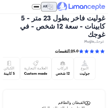
AR
غوليت فاخر بطول 23 متر - 5
كابينات - سعة 12 شخص - في
غوجك
غوجك
,Muğla
5.0
0
التقييمات
النوع
الركاب
العلامة التجارية
الكبائن
جوليت
12 شخص
Custom made
5 كابينة
القبطان والطاقم