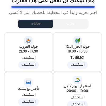
ماذا يمكنك أن تفعل على هذا القارب
اختر تجربة وابدأ في التخطيط للحظتك التي لا تُنسى
تجارب
فعاليات
جولة الجزر الـ 12
جولة الغروب
21:30
-
17:30
18:00
-
10:30
55.101 TL
استكشف
استكشف
استكشف
استئجار ليوم كامل
تأجير مع مبيت
20:00
-
10:00
استكشف
استكشف
استكشف
استكشف