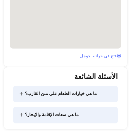
فتح في خرائط جوجل
الأسئلة الشائعة
+
ما هي خيارات الطعام على متن القارب؟
يتضمن تخطيط الطعام على متن القارب مكونين رئيسيين: 
+
ما هي سعات الإقامة والإبحار؟
شراء المؤن وإعداد الطعام. يمكن للضيوف القيام بالتسوق 
بأنفسهم أو تفويض هذه المهمة لطاقم القارب. يتولى 
الطاقم إعداد الطعام.