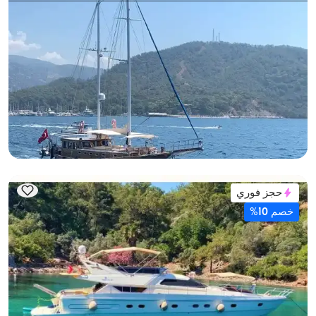
غوجك, Muğla
قارب جديد
غوليت فاخر بطول 20 متر - 4 كابينات - سعة 8 شخص - في
غوجك
مع قبطان
جوليت
إبحار 8 شخص · 4 كابينة · 20.00m
الأقل
عرض التوفر والسعر
63.600 TL
حجز فوري
خصم 10%