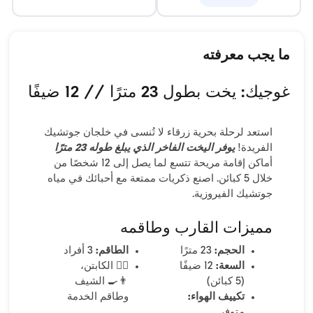
ما يجب معرفته
غوجيك: يخت بطول 23 مترًا // 12 ضيفًا
استعد لرحلة بحرية زرقاء لا تُنسى في خلجان جوتشيك
الفريدة!
يوفر اليخت الفاخر الذي يبلغ طوله 23 مترًا
أماكن إقامة مريحة تتسع لما يصل إلى 12 شخصًا من
خلال 5 كبائن. اصنع ذكريات ممتعة مع أحبائك في مياه
جوتشيك الفيروزية.
مميزات القارب وطاقمه
الحجم:
23 مترًا
الطاقم:
3 أفراد
السعة:
12 ضيفًا
👨‍✈️ الكابتن،
(5 كبائن)
👨‍🍳 الشيف
تكييف الهواء:
وطاقم الخدمة
متوفر