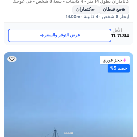
كاتاماران بطول 14 متر - 4 كابينات - سعة 8 شخص - في غوجك
مع قبطان
كتماران
إبحار 8 شخص · 4 كابينة · 14.00m
الأقل
عرض التوفر والسعر
71.314 TL
حجز فوري
خصم 5%