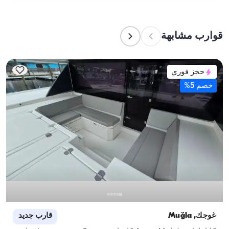
تشير سعة الإقامة إلى عدد الأشخاص الذين يمكن للقارب 
استضافتهم بين عشية وضحاها، بينما تشير سعة الإبحار 
إلى الحد الأقصى لعدد الركاب في الرحلات النهارية. عند 
قوارب مشابهة
التخطيط لإقامة ليلية، ضع في الاعتبار سعة الإقامة؛ أما 
للإيجارات اليومية، فتنطبق سعة الإبحار.
حجز فوري
خصم 5%
غوجك, Muğla
قارب جديد