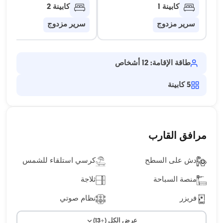
كابينة 1
كابينة 2
سرير مزدوج
سرير مزدوج
طاقة الإقامة: 12 أشخاص
5
كابينة
مرافق القارب
دش على السطح
كرسي استلقاء للشمس
منصة السباحة
ثلاجة
فريزر
نظام صوتي
عرض الكل (+13)