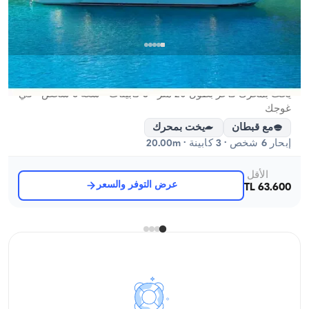
غوجك, Muğla
قارب جديد
يخت بمحرك فاخر بطول 20 متر - 3 كابينات - سعة 6 شخص - في
غوجك
مع قبطان
يخت بمحرك
إبحار 6 شخص · 3 كابينة · 20.00m
الأقل
عرض التوفر والسعر
63.600 TL