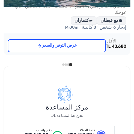
كاتاماران فاخر بطول 14 متر - 3 كابينات - سعة 6 شخص - في
غوجك
مع قبطان
كتماران
إبحار 6 شخص · 3 كابينة · 14.00m
الأقل
عرض التوفر والسعر
43.680 TL
مركز المساعدة
نحن هنا لمساعدتك.
خدمة العملاء
دعم واتساب