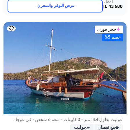
الأقل
عرض التوفر والسعر
43.680 TL
حجز فوري
خصم 5%
غوجك, Muğla
قارب جديد
غوليت بطول 14.4 متر - 3 كابينات - سعة 6 شخص - في غوجك
مع قبطان
جوليت