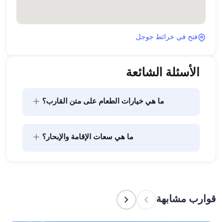
فتح في خرائط جوجل
الأسئلة الشائعة
+
ما هي خيارات الطعام على متن القارب؟
يتضمن تخطيط الطعام على متن القارب مكونين رئيسيين: 
+
ما هي سعات الإقامة والإبحار؟
شراء المؤن وإعداد الطعام. يمكن للضيوف القيام بالتسوق 
بأنفسهم أو تفويض هذه المهمة لطاقم القارب. يتولى 
الطاقم إعداد الطعام.
تشير سعة الإقامة إلى عدد الأشخاص الذين يمكن للقارب 
استضافتهم بين عشية وضحاها، بينما تشير سعة الإبحار 
إلى الحد الأقصى لعدد الركاب في الرحلات النهارية. عند 
قوارب مشابهة
التخطيط لإقامة ليلية، ضع في الاعتبار سعة الإقامة؛ أما 
للإيجارات اليومية، فتنطبق سعة الإبحار.