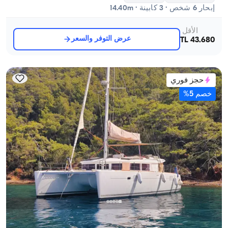
إبحار 6 شخص · 3 كابينة · 14.40m
الأقل
عرض التوفر والسعر
43.680 TL
حجز فوري
خصم 5%
غوجك, Muğla
قارب جديد