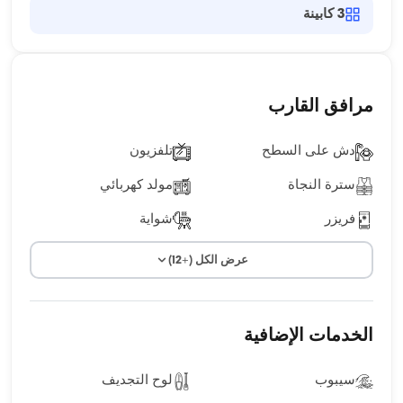
3
كابينة
مرافق القارب
دش على السطح
تلفزيون
سترة النجاة
مولد كهربائي
فريزر
شواية
عرض الكل (+12)
الخدمات الإضافية
سيبوب
لوح التجديف