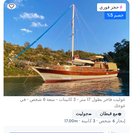
حجز فوري
خصم 5%
غوجك, Muğla
قارب جديد
غوليت فاخر بطول 17 متر - 3 كابينات - سعة 6 شخص - في
غوجك
مع قبطان
جوليت
إبحار 6 شخص · 3 كابينة · 17.00m