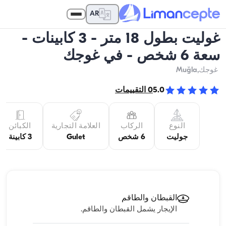
AR
غوليت بطول 18 متر - 3 كابينات -
سعة 6 شخص - في غوجك
غوجك
,Muğla
5.0
0
التقييمات
النوع
الركاب
العلامة التجارية
الكبائن
جوليت
6 شخص
Gulet
3 كابينة
القبطان والطاقم
الإيجار يشمل القبطان والطاقم.