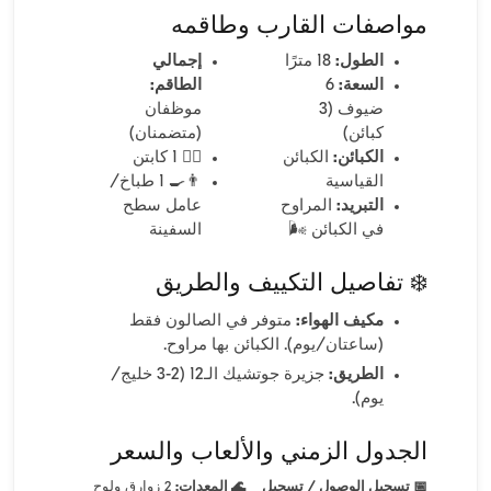
مواصفات القارب وطاقمه
الطول:
18 مترًا
إجمالي
السعة:
6
الطاقم:
ضيوف (3
موظفان
كبائن)
(متضمنان)
الكبائن:
الكبائن
👨‍✈️ 1 كابتن
القياسية
👨‍🍳 1 طباخ/
التبريد:
المراوح
عامل سطح
في الكبائن 🌬️
السفينة
❄️ تفاصيل التكييف والطريق
مكيف الهواء:
متوفر في الصالون فقط
(ساعتان/يوم). الكبائن بها مراوح.
الطريق:
جزيرة جوتشيك الـ12 (2-3 خليج/
يوم).
الجدول الزمني والألعاب والسعر
📅 تسجيل الوصول / تسجيل
🌊 المعدات:
2 زوارق ولوح