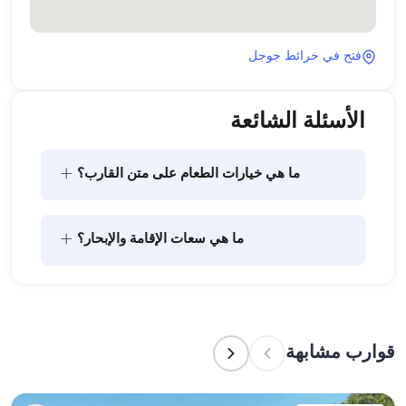
فتح في خرائط جوجل
الأسئلة الشائعة
+
ما هي خيارات الطعام على متن القارب؟
يتضمن تخطيط الطعام على متن القارب مكونين رئيسيين: 
+
ما هي سعات الإقامة والإبحار؟
شراء المؤن وإعداد الطعام. يمكن للضيوف القيام بالتسوق 
بأنفسهم أو تفويض هذه المهمة لطاقم القارب. يتولى 
الطاقم إعداد الطعام.
تشير سعة الإقامة إلى عدد الأشخاص الذين يمكن للقارب 
استضافتهم بين عشية وضحاها، بينما تشير سعة الإبحار 
إلى الحد الأقصى لعدد الركاب في الرحلات النهارية. عند 
قوارب مشابهة
التخطيط لإقامة ليلية، ضع في الاعتبار سعة الإقامة؛ أما 
للإيجارات اليومية، فتنطبق سعة الإبحار.