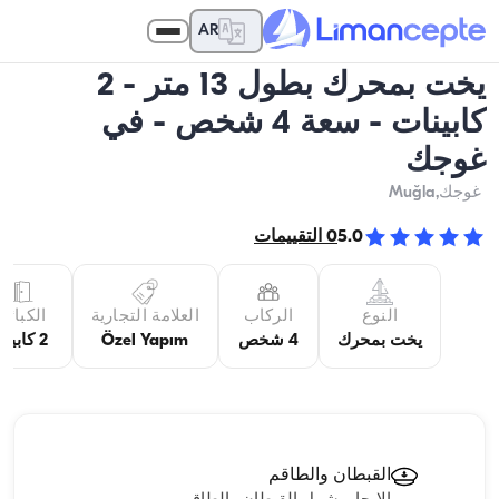
AR
يخت بمحرك بطول 13 متر - 2
كابينات - سعة 4 شخص - في
غوجك
غوجك
,Muğla
5.0
0
التقييمات
النوع
الركاب
العلامة التجارية
الكبائن
يخت بمحرك
4 شخص
Özel Yapım
2 كابينة
القبطان والطاقم