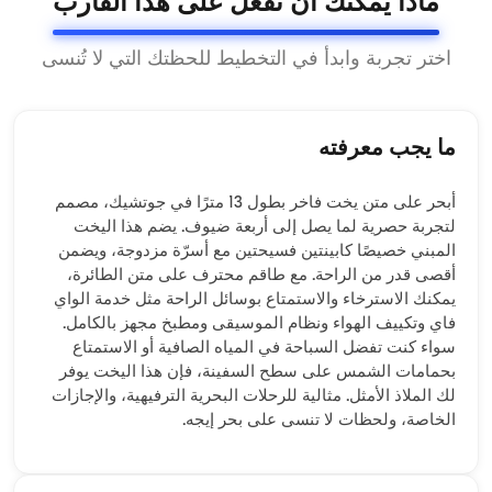
ماذا يمكنك أن تفعل على هذا القارب
اختر تجربة وابدأ في التخطيط للحظتك التي لا تُنسى
ما يجب معرفته
أبحر على متن يخت فاخر بطول 13 مترًا في جوتشيك، مصمم
لتجربة حصرية لما يصل إلى أربعة ضيوف. يضم هذا اليخت
المبني خصيصًا كابينتين فسيحتين مع أسرّة مزدوجة، ويضمن
أقصى قدر من الراحة. مع طاقم محترف على متن الطائرة،
يمكنك الاسترخاء والاستمتاع بوسائل الراحة مثل خدمة الواي
فاي وتكييف الهواء ونظام الموسيقى ومطبخ مجهز بالكامل.
سواء كنت تفضل السباحة في المياه الصافية أو الاستمتاع
بحمامات الشمس على سطح السفينة، فإن هذا اليخت يوفر
لك الملاذ الأمثل. مثالية للرحلات البحرية الترفيهية، والإجازات
الخاصة، ولحظات لا تنسى على بحر إيجه.