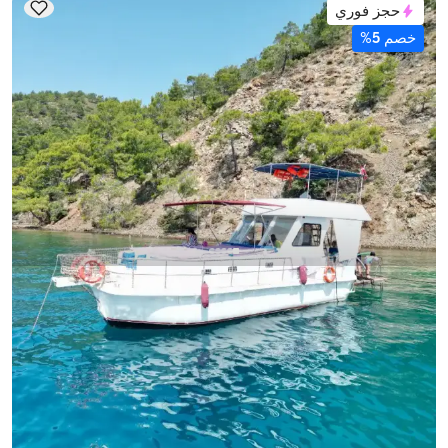
حجز فوري
خصم 5%
غوجك, Muğla
قارب جديد
قارب بطول 12 متر - 3 كابينات - سعة 6 شخص - في غوجك
مع قبطان
قارب
إبحار 10 شخص · 3 كابينة · 12.00m
الأقل
عرض التوفر والسعر
24.000 TL