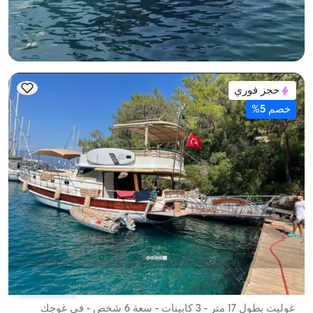
الأقل
عرض التوفر والسعر
28.800 TL
حجز فوري
خصم 5%
غوجك, Muğla
قارب جديد
غوليت بطول 17 متر - 3 كابينات - سعة 6 شخص - في غوجك