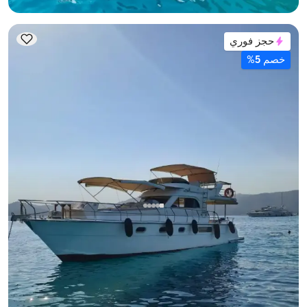
حجز فوري
خصم 5%
غوجك, Muğla
قارب جديد
يخت بمحرك بطول 13 متر - 2 كابينات - سعة 4 شخص - في
غوجك
مع قبطان
يخت بمحرك
إبحار 8 شخص · 2 كابينة · 13.00m