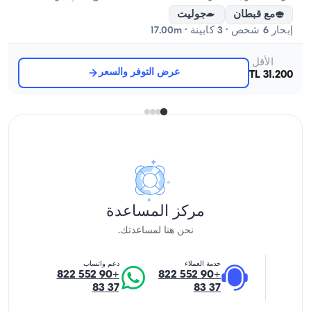
مع قبطان
جوليت
إبحار 6 شخص · 3 كابينة · 17.00m
الأقل
عرض التوفر والسعر
31.200 TL
مركز المساعدة
نحن هنا لمساعدتك.
خدمة العملاء
دعم واتساب
+90 552 822
+90 552 822
37 83
37 83