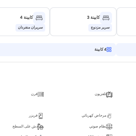
كابينة 3
كابينة 4
سرير مزدوج
سريران منفردان
4
كابينة
تلفزيون
فرن
مرحاض كهربائي
فريزر
نظام صوتي
دش على السطح