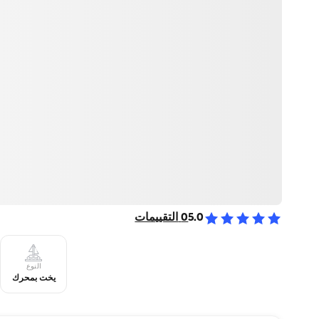
5.0
0
التقييمات
النوع
يخت بمحرك