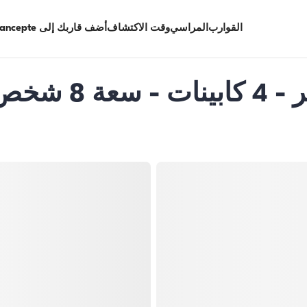
القوارب
المراسي
وقت الاكتشاف
أضف قاربك إلى Limancepte
يخت بمحرك بطول 24 متر - 4