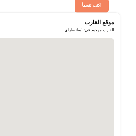
اكتب تقييماً
موقع القارب
القارب موجود في: أيفانساراي