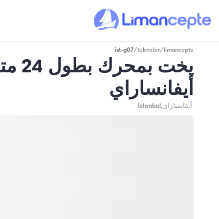
ist-g07
/
tekneler
/
limancepte
أيفانساراي
أيفانساراي
,İstanbul