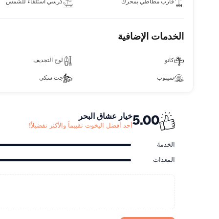
قارب مطاطي بمحرك
كرسي استلقاء للشمس
الخدمات الإضافية
كانو
لوح التجديف
سيبوب
جت سكي
خيار عشاق البحر
5.00
أحد أفضل اليخوت تقييماً والأكثر تفضيلاً!
الخدمة
المعدات