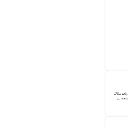
البوسفور الخلابة. يضم هذا اليخت الفاخر 4 كبائن فسيحة تستوعب ما يصل إلى 8 ضيوف، ويُعد مثاليًا
خاصة بك