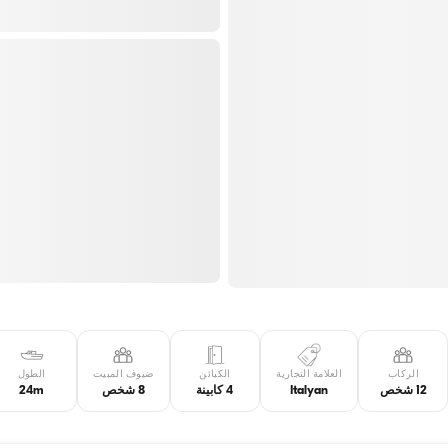
الركاب
العلامة التجارية
الكبائن
ضيوف المبيت
الطول
12 شخص
Italyan
4 كابينة
8 شخص
24m