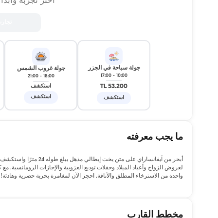
اختر تجربة وابدأ
تجار
جولة سباحة في الجزر
جولة غروب الشمس
17:00
-
10:00
21:00
-
18:00
53.200 TL
استكشف
استكشف
استكشف
ما يجب معرفته
لعروض الزواج وأعياد الميلاد وحفلات توديع العزوبية والإجازات الرومانسي
واحدة من الاسترخاء المطلق والأناقة. احجز الآن لمغامرة بحرية حصرية وهادئة!
مخطط القارب