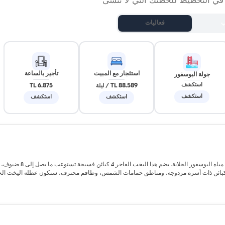
 في التخطيط للحظتك التي لا تُنسى
ب
فعاليات
استئجار مع المبيت
تأجير بالساعة
جولة البوسفور
6.875 TL
88.589 TL
استكشف
/
ليلة
استكشف
استكشف
استكشف
أبحر من آيفانساراي على متن يخت إيطالي مذهل يبلغ طوله 24 مترًا واستكشف مياه 
ة. مع كبائن ذات أسرة مزدوجة، ومناطق حمامات الشمس، وطاقم محترف، ستكون عطلة اليخت ال