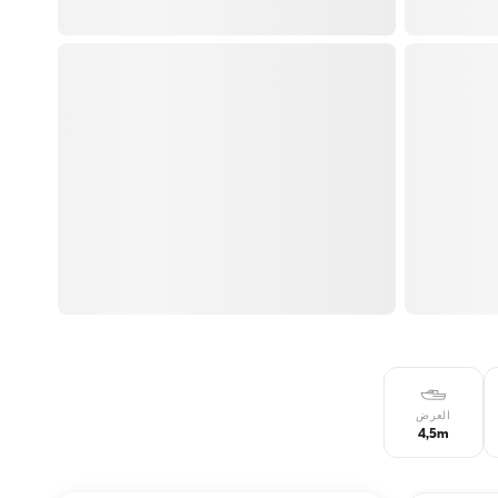
العرض
4,5m