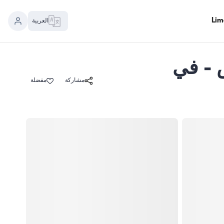
العربية
 كابينات - سعة 8 شخص - في
مشاركة
مفضلة