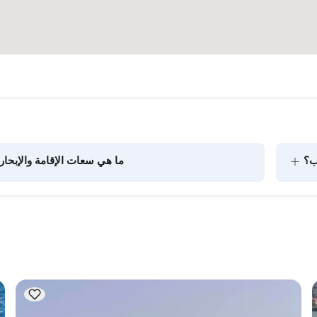
+
ب؟
ما هي سعات الإقامة والإبحار
يتضمن تخطيط الطعام على متن القارب مكونين رئيسيين: شراء 
المؤن وإعداد الطعام. يمكن للضيوف القيام بالتسوق بأنفسهم أو 
الركاب في الرحلات النهارية. عند التخطيط لإ
الاعتبار سعة الإقامة؛ أما للإيجارات اليومية، فتنطبق سعة الإبحار.