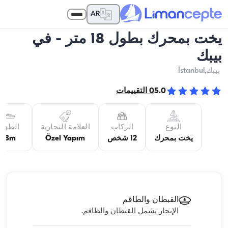
AR
يخت بمحرك بطول 18 متر - في
بيبك
بيبك
,İstanbul
5.0
0
التقييمات
النوع
الركاب
العلامة التجارية
الطول
يخت بمحرك
12 شخص
Özel Yapım
18m
القبطان والطاقم
الإيجار يشمل القبطان والطاقم.