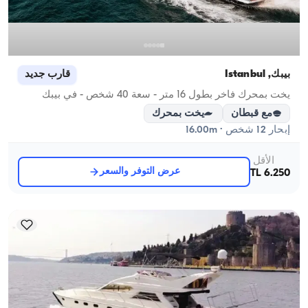
بيبك, İstanbul
قارب جديد
يخت بمحرك فاخر بطول 16 متر - سعة 40 شخص - في بيبك
مع قبطان
يخت بمحرك
إبحار 12 شخص · 16.00m
الأقل
عرض التوفر والسعر
6.250 TL