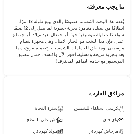
ما يجب معرفته
يُقدم هذا اليخت المُصمم خصيصًا والذي يبلغ طوله 18 مترًا،
انطلاقًا من بيبيك، مغامرة بحرية حصرية لما يصل إلى 12 ضيفًا.
سواء كانت ليلة موسيقية حية، أو احتفال بعيد ميلاد، أو اجتماع
عمل، فإن هذا اليخت هو الخيار الأمثل. وهي مجهزة بنظام
موسيقى، ومناطق للحمامات الشمسية، وتصميم مريح، مما
يعد بتجربة مريحة ومسلية. احجز الآن واكتشف جمال مضيق
البوسفور مع خدمة الطاقم المحترف!
مرافق القارب
كرسي استلقاء للشمس
سترة النجاة
واي فاي
دش على السطح
مرحاض كهربائي
مولد كهربائي