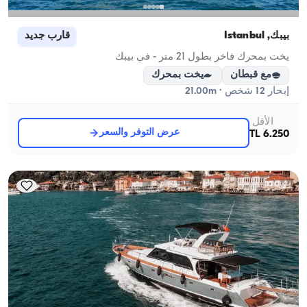
بيبك, İstanbul
قارب جديد
يخت بمحرك فاخر بطول 21 متر - في بيبك
مع قبطان
يخت بمحرك
إبحار 12 شخص · 21.00m
الأقل
عرض التوفر والسعر
6.250 TL