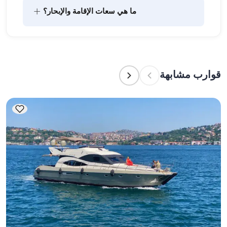
يتضمن تخطيط الطعام على متن القارب مكونين رئيسيين: 
+
ما هي سعات الإقامة والإبحار؟
شراء المؤن وإعداد الطعام. يمكن للضيوف القيام بالتسوق 
بأنفسهم أو تفويض هذه المهمة لطاقم القارب. يتولى 
الطاقم إعداد الطعام.
تشير سعة الإقامة إلى عدد الأشخاص الذين يمكن للقارب 
استضافتهم بين عشية وضحاها، بينما تشير سعة الإبحار 
إلى الحد الأقصى لعدد الركاب في الرحلات النهارية. عند 
قوارب مشابهة
التخطيط لإقامة ليلية، ضع في الاعتبار سعة الإقامة؛ أما 
للإيجارات اليومية، فتنطبق سعة الإبحار.