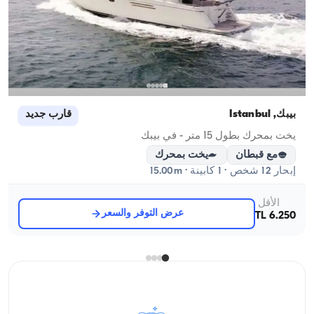
بيبك, İstanbul
قارب جديد
يخت بمحرك بطول 15 متر - في بيبك
مع قبطان
يخت بمحرك
إبحار 12 شخص · 1 كابينة · 15.00m
الأقل
عرض التوفر والسعر
6.250 TL