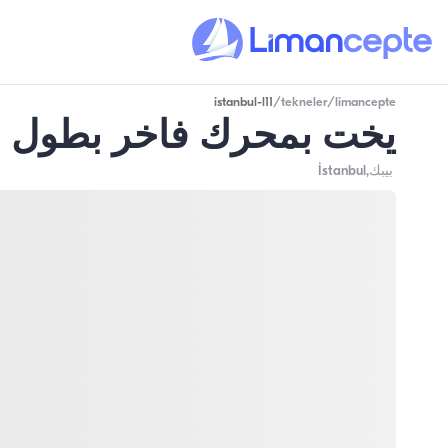
istanbul-l11
/
tekneler
/
limancepte
يخت بمحرك فاخر بطول 18 متر - في بيبك
بيبك
,İstanbul