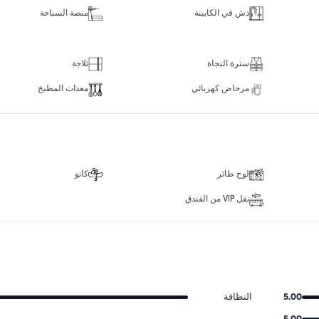
دش في الكابينة
منصة السباحة
سترة النجاة
ثلاجة
مرحاض كهربائي
معدات المطبخ
لوح طائر
كانو
نقل VIP من الفندق
5.00
النظافة