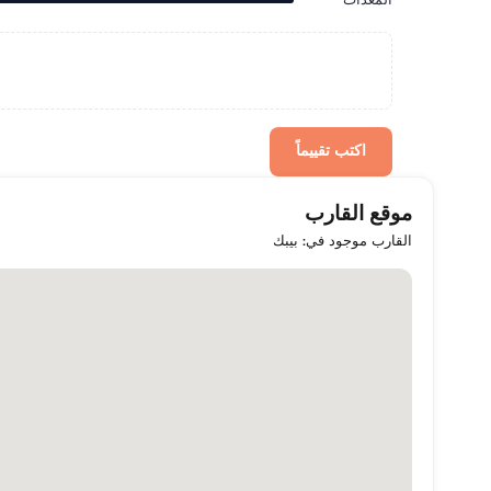
المعدات
اكتب تقييماً
موقع القارب
القارب موجود في: بيبك