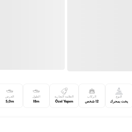
النوع
الركاب
العلامة التجارية
الطول
العرض
يخت بمحرك
12 شخص
Özel Yapım
18m
5,0m