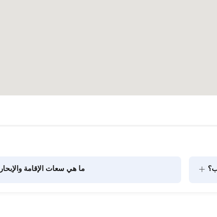
+
ب؟
ما هي سعات الإقامة والإبحار
يتضمن تخطيط الطعام على متن القارب مكونين رئيسيين: شراء 
المؤن وإعداد الطعام. يمكن للضيوف القيام بالتسوق بأنفسهم أو 
الركاب في الرحلات النهارية. عند التخطيط لإ