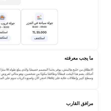
تجار
جولة سباحة في الجزر
جولة غروب
18:00
-
09:00
0
-
18:00
35.000 TL
استكش
استكش
استكشف
ما يجب معرفته
أحبائك. يضم هذا اليخت قبطانًا وطاقمًا مكونًا من شخصين، وهو مثالي لعروض 
وسطح كبير وإطلالات خلابة على Haliç. احجز الآن واصنع ذكريات تدوم على الماء!
مرافق القارب