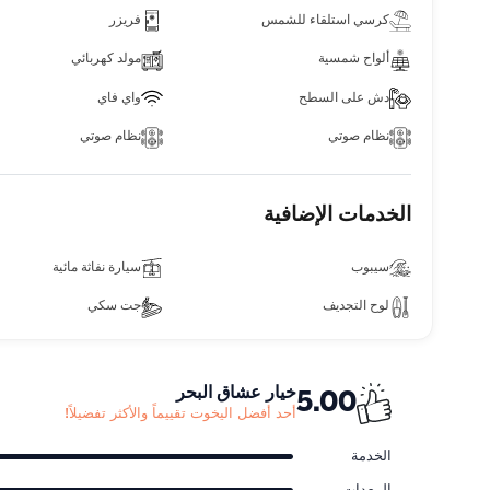
كرسي استلقاء للشمس
فريزر
ألواح شمسية
مولد كهربائي
دش على السطح
واي فاي
نظام صوتي
نظام صوتي
الخدمات الإضافية
سيبوب
سيارة نفاثة مائية
لوح التجديف
جت سكي
خيار عشاق البحر
5.00
أحد أفضل اليخوت تقييماً والأكثر تفضيلاً!
الخدمة