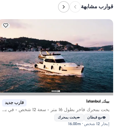
قوارب مشابهة
بيبك, İstanbul
قارب جديد
يخت بمحرك فاخر بطول 16 متر - سعة 12 شخص - في بيبك
مع قبطان
يخت بمحرك
إبحار 12 شخص · 16.00m