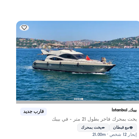
بيبك, İstanbul
بيبك, İstanbul
قارب جديد
يخت بمحرك فاخر بطول 21 متر - في بيبك
مع قبطان
يخت بمحرك
مع
إبحار 12 شخص · 21.00m
إبحار 12 شخص · 16.00m