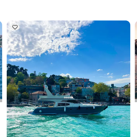
الاعتبار سعة الإقامة؛ أما للإيجارات اليومية، فتنطبق سعة الإبحار.
بيبك, İstanbul
قارب جديد
يخت بمحرك بطول 18 متر - في بيبك
مع قبطان
يخت بمحرك
إبحار 12 شخص · 18.00m