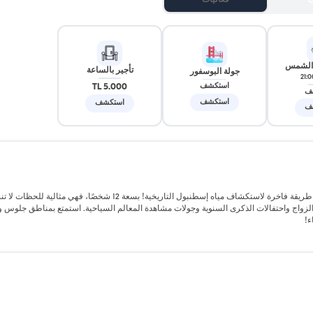
ب
فعاليات
 الشمس
تأجير بالساعة
جولة البوسفور
21:0
5.000 TL
استكشف
ف
استكشف
استكشف
ف
الانطلاق من خليج هاليتش، يوفر يختنا المصمم خصيصًا والذي يبلغ طوله 18 مترًا طريقة فاخرة لاستكشاف مياه إسطنبول التاريخية! بسعة 12 شخصًا، 
الزواج واحتفالات الذكرى السنوية وجولات مشاهدة المعالم السياحية. استمتع بمناطق جلوس 