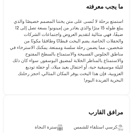
ما يجب معرفته
استمتع برحلة لا تُنسى على متن يختنا المصمم خصيصًا والذي
يبلغ طوله 15 مترًا والذي يغادر من إمينونو! بسعة تصل إلى 12
ضيفًا، فهي مثالية لتقديم العروض واجتماعات الشركات
والحفلات الخاصة. يضم اليخت قبطانًا وطاقمًا مكونًا من
شخصين، مما يضمن رحلة سلسة وممتعة. يمكنك الاسترخاء في
مناطق الجلوس الفسيحة والاستمتاع بالسطح المفتوح
والاستمتاع بالمناظر الخلابة لمضيق البوسفور. سواء كان ذلك
لليلة موسيقية حية، أو احتفال بعيد ميلاد، أو حفلة توديع
العزوبية، فإن هذا اليخت يوفر المكان المثالي. احجز رحلتك
البحرية الفريدة اليوم!
مرافق القارب
كرسي استلقاء للشمس
سترة النجاة