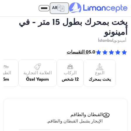
AR
يخت بمحرك بطول 15 متر - في
أمينونو
أمينونو
,İstanbul
5.0
0
التقييمات
النوع
الركاب
العلامة التجارية
الطول
يخت بمحرك
12 شخص
Özel Yapım
15m
القبطان والطاقم
الإيجار يشمل القبطان والطاقم.