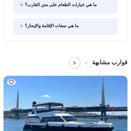
+
ما هي خيارات الطعام على متن القارب؟
يتضمن تخطيط الطعام على متن القارب مكونين رئيسيين: 
+
ما هي سعات الإقامة والإبحار؟
شراء المؤن وإعداد الطعام. يمكن للضيوف القيام بالتسوق 
بأنفسهم أو تفويض هذه المهمة لطاقم القارب. يتولى 
الطاقم إعداد الطعام.
تشير سعة الإقامة إلى عدد الأشخاص الذين يمكن للقارب 
استضافتهم بين عشية وضحاها، بينما تشير سعة الإبحار 
إلى الحد الأقصى لعدد الركاب في الرحلات النهارية. عند 
قوارب مشابهة
التخطيط لإقامة ليلية، ضع في الاعتبار سعة الإقامة؛ أما 
للإيجارات اليومية، فتنطبق سعة الإبحار.