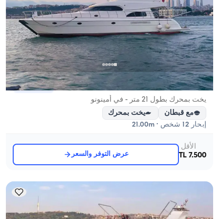
أمينونو, İstanbul
قارب جديد
يخت بمحرك بطول 21 متر - في أمينونو
مع قبطان
يخت بمحرك
إبحار 12 شخص · 21.00m
الأقل
عرض التوفر والسعر
7.500 TL