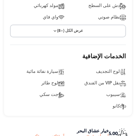
دش على السطح
مولد كهربائي
نظام صوتي
واي فاي
عرض الكل (+8)
الخدمات الإضافية
لوح التجديف
سيارة نفاثة مائية
نقل VIP من الفندق
لوح طائر
سيبوب
جت سكي
كانو
خيار عشاق البحر
5.00