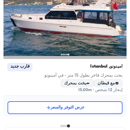
أمينونو, İstanbul
قارب جديد
يخت بمحرك فاخر بطول 15 متر - في أمينونو
مع قبطان
يخت بمحرك
إبحار 12 شخص · 15.00m
عرض التوفر والسعر