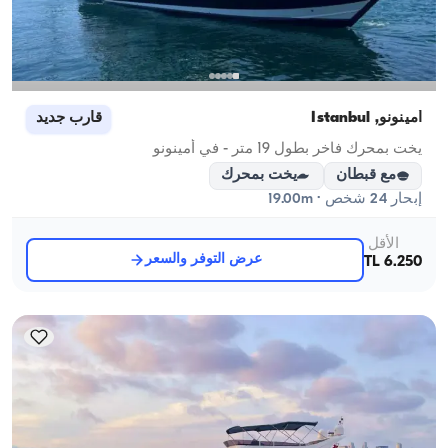
أمينونو, İstanbul
قارب جديد
يخت بمحرك فاخر بطول 19 متر - في أمينونو
مع قبطان
يخت بمحرك
إبحار 24 شخص · 19.00m
الأقل
عرض التوفر والسعر
6.250 TL