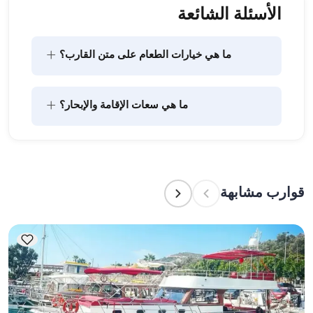
الأسئلة الشائعة
+
ما هي خيارات الطعام على متن القارب؟
يتضمن تخطيط الطعام على متن القارب مكونين رئيسيين: 
+
ما هي سعات الإقامة والإبحار؟
شراء المؤن وإعداد الطعام. يمكن للضيوف القيام بالتسوق 
بأنفسهم أو تفويض هذه المهمة لطاقم القارب. يتولى 
الطاقم إعداد الطعام.
تشير سعة الإقامة إلى عدد الأشخاص الذين يمكن للقارب 
استضافتهم بين عشية وضحاها، بينما تشير سعة الإبحار 
إلى الحد الأقصى لعدد الركاب في الرحلات النهارية. عند 
قوارب مشابهة
التخطيط لإقامة ليلية، ضع في الاعتبار سعة الإقامة؛ أما 
للإيجارات اليومية، فتنطبق سعة الإبحار.