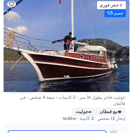
حجز فوري
خصم 5%
قالقان, Antalya
قارب جديد
غوليت فاخر بطول 16 متر - 2 كابينات - سعة 4 شخص - في
قالقان
مع قبطان
جوليت
إبحار 12 شخص · 2 كابينة · 16.00m
الأقل