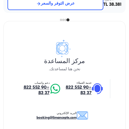
عرض التوفر والسعر
38.381 TL
مركز المساعدة
نحن هنا لمساعدتك.
خدمة العملاء
دعم واتساب
+90 552 822
+90 552 822
37 83
37 83
البريد الإلكتروني
booking@limancepte.com