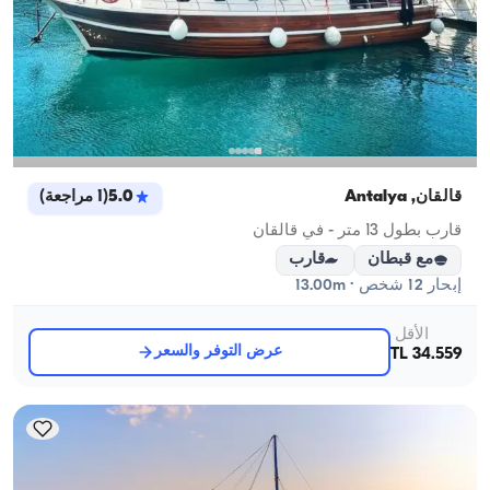
قالقان, Antalya
5.0
(
1
مراجعة
)
قارب بطول 13 متر - في قالقان
مع قبطان
قارب
إبحار 12 شخص · 13.00m
الأقل
عرض التوفر والسعر
34.559 TL