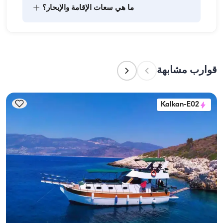
يتضمن تخطيط الطعام على متن القارب مكونين رئيسيين: 
+
ما هي سعات الإقامة والإبحار؟
شراء المؤن وإعداد الطعام. يمكن للضيوف القيام بالتسوق 
بأنفسهم أو تفويض هذه المهمة لطاقم القارب. يتولى 
الطاقم إعداد الطعام.
تشير سعة الإقامة إلى عدد الأشخاص الذين يمكن للقارب 
استضافتهم بين عشية وضحاها، بينما تشير سعة الإبحار 
إلى الحد الأقصى لعدد الركاب في الرحلات النهارية. عند 
قوارب مشابهة
التخطيط لإقامة ليلية، ضع في الاعتبار سعة الإقامة؛ أما 
للإيجارات اليومية، فتنطبق سعة الإبحار.
Kalkan-E02