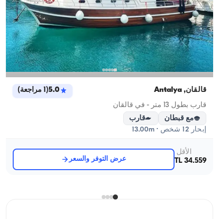
قالقان, Antalya
5.0
(
1
مراجعة
)
قارب بطول 13 متر - في قالقان
مع قبطان
قارب
إبحار 12 شخص · 13.00m
الأقل
عرض التوفر والسعر
34.559 TL