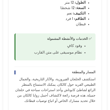
الطول:
12 متر
السعة:
12 شخصًا
التكييف:
نعم
الطاقم:
1 فرد
قبطان
✅ الخدمات والأنشطة المشمولة
وقود كافٍ
نظام موسيقى على متن القارب
المسار والمنطقة
استكشف الخلجان الفيروزية، والآثار التاريخية، والجمال
الطبيعي الفريد حول كالكان. يمكنك الاستمتاع بالمنظر
الرائع لشاطئ كابوتاش وأخذ استراحات سباحة في خلجان
جميلة. هذه فرصة رائعة لاكتشاف أجمل زوايا كالكان من
خلال تحديد مسارك الخاص أو اتباع توصيات قبطانك.