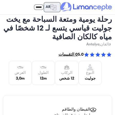
AR
رحلة يومية ومتعة السباحة مع يخت
جوليت قياسي يتسع لـ 12 شخصًا في
مياه كالكان الصافية
قالقان
,Antalya
5.0
0
التقييمات
النوع
الركاب
الطول
العرض
جوليت
12 شخص
12m
3,0m
القبطان والطاقم