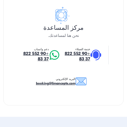
مركز المساعدة
نحن هنا لمساعدتك.
خدمة العملاء
دعم واتساب
+90 552 822
+90 552 822
37 83
37 83
البريد الإلكتروني
booking@limancepte.com