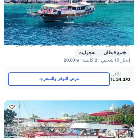
قالقان, Antalya
قارب جديد
غوليت بطول 20 متر - 2 كابينات - سعة 4 شخص - في قالقان
مع قبطان
جوليت
إبحار 15 شخص · 2 كابينة · 20.00m
الأقل
عرض التوفر والسعر
34.370 TL