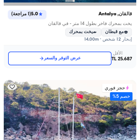
قالقان, Antalya
5.0
(
1
مراجعة
)
يخت بمحرك فاخر بطول 14 متر - في قالقان
مع قبطان
يخت بمحرك
إبحار 12 شخص · 14.00m
الأقل
عرض التوفر والسعر
25.687 TL
حجز فوري
خصم 5%