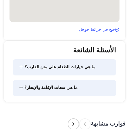
فتح في خرائط جوجل
الأسئلة الشائعة
+
ما هي خيارات الطعام على متن القارب؟
يتضمن تخطيط الطعام على متن القارب مكونين رئيسيين: 
+
ما هي سعات الإقامة والإبحار؟
شراء المؤن وإعداد الطعام. يمكن للضيوف القيام بالتسوق 
بأنفسهم أو تفويض هذه المهمة لطاقم القارب. يتولى 
الطاقم إعداد الطعام.
تشير سعة الإقامة إلى عدد الأشخاص الذين يمكن للقارب 
استضافتهم بين عشية وضحاها، بينما تشير سعة الإبحار 
إلى الحد الأقصى لعدد الركاب في الرحلات النهارية. عند 
قوارب مشابهة
التخطيط لإقامة ليلية، ضع في الاعتبار سعة الإقامة؛ أما 