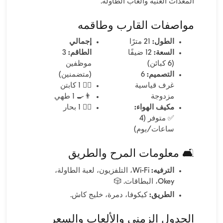
المعدات الغنية وألعاب الطاولة.
مواصفات القارب وطاقمه
الطول:
21 مترًا
إجمالي
السعة:
12 ضيفًا
الطاقم:
3
(6 كبائن)
موظفين
التصميم:
6
(متضمنين)
غرف قياسية
👨‍✈️ 1 كابتن
مزدوجة
👨‍🍳 1 طهي
مكيف الهواء:
🧑‍✈️ 1 بحار
✅ متوفر (4
ساعات/يوم)
🛋️ معلومات المرح والطريق
الترفيه:
Wi-Fi، التلفزيون، لعبة الطاولة،
Okey، البطاقات. 🎲
الطريق:
كيكوفا، دمرة، خليج كاش.
الجدول الزمني والألعاب والسعر