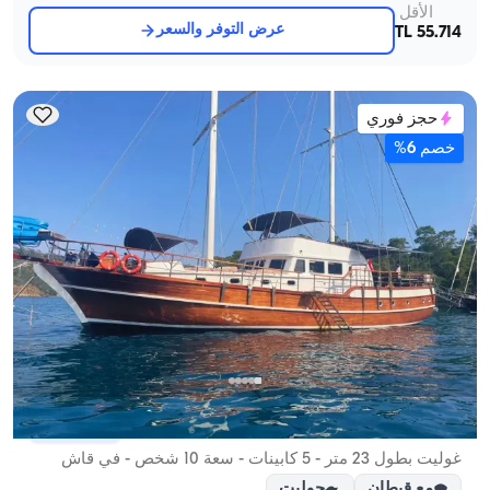
الأقل
عرض التوفر والسعر
55.714 TL
حجز فوري
خصم 6%
قاش, Antalya
قارب جديد
غوليت بطول 23 متر - 5 كابينات - سعة 10 شخص - في قاش
مع قبطان
جوليت