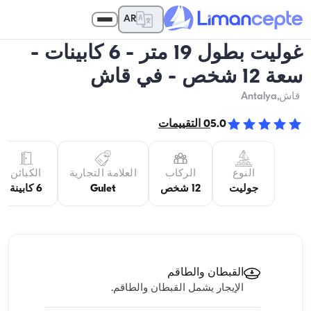
AR
غوليت بطول 19 متر - 6 كابينات -
سعة 12 شخص - في قاش
قاش
,Antalya
5.0
0
التقييمات
النوع
الركاب
العلامة التجارية
الكبائن
جوليت
12 شخص
Gulet
6 كابينة
القبطان والطاقم
الإيجار يشمل القبطان والطاقم.