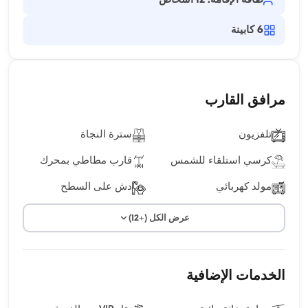
طاقة الإقامة: 12 أشخاص
6
كابينة
مرافق القارب
تلفزيون
سترة النجاة
كرسي استلقاء للشمس
قارب مطاطي بمحرك
مولد كهربائي
دش على السطح
عرض الكل (+12)
الخدمات الإضافية