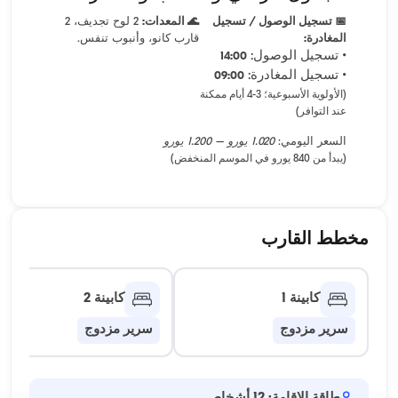
📅 تسجيل الوصول / تسجيل
🌊 المعدات:
2 لوح تجديف، 2
المغادرة:
قارب كانو، وأنبوب تنفس.
• تسجيل الوصول:
14:00
• تسجيل المغادرة:
09:00
(الأولوية الأسبوعية؛ 3-4 أيام ممكنة
عند التوافر)
السعر اليومي:
1.020 يورو – 1.200 يورو
(يبدأ من 840 يورو في الموسم المنخفض)
مخطط القارب
كابينة 1
كابينة 2
سرير مزدوج
سرير مزدوج