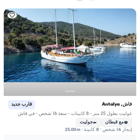
للإيجارات اليومية، فتنطبق سعة الإبحار.
قاش, Antalya
قارب جديد
غوليت بطول 25 متر - 8 كابينات - سعة 16 شخص - في قاش
مع قبطان
جوليت
إبحار 16 شخص · 8 كابينة · 25.00m