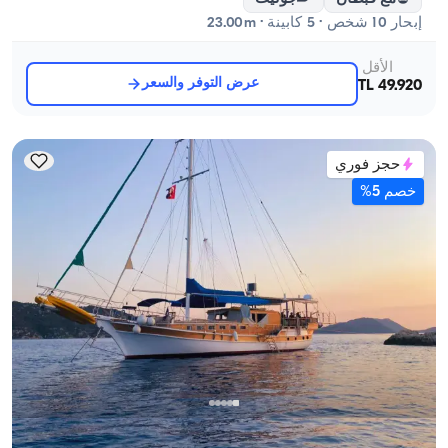
إبحار 10 شخص · 5 كابينة · 23.00m
الأقل
عرض التوفر والسعر
49.920 TL
حجز فوري
خصم 5%
قاش, Antalya
قارب جديد