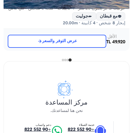
غوليت فاخر بطول 20 متر - 4 كابينات - سعة 8 شخص - في قاش
مع قبطان
جوليت
إبحار 8 شخص · 4 كابينة · 20.00m
الأقل
عرض التوفر والسعر
49.920 TL
مركز المساعدة
نحن هنا لمساعدتك.
خدمة العملاء
دعم واتساب
+90 552 822
+90 552 822