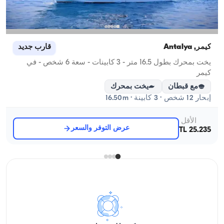
كيمر, Antalya
قارب جديد
يخت بمحرك بطول 16.5 متر - 3 كابينات - سعة 6 شخص - في
كيمر
مع قبطان
يخت بمحرك
إبحار 12 شخص · 3 كابينة · 16.50m
الأقل
عرض التوفر والسعر
25.235 TL