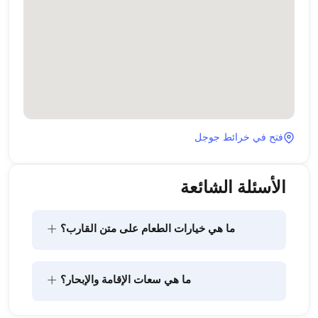
فتح في خرائط جوجل
الأسئلة الشائعة
+
ما هي خيارات الطعام على متن القارب؟
يتضمن تخطيط الطعام على متن القارب مكونين رئيسيين: 
+
ما هي سعات الإقامة والإبحار؟
شراء المؤن وإعداد الطعام. يمكن للضيوف القيام بالتسوق 
بأنفسهم أو تفويض هذه المهمة لطاقم القارب. يتولى 