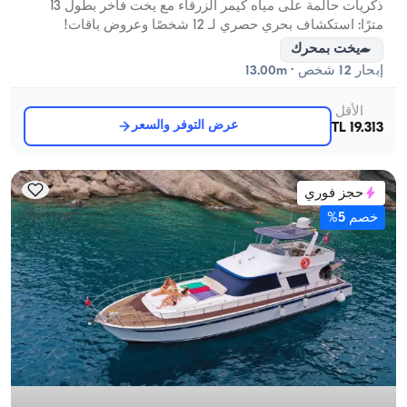
ذكريات حالمة على مياه كيمر الزرقاء مع يخت فاخر بطول 13
مترًا: استكشاف بحري حصري لـ 12 شخصًا وعروض باقات!
يخت بمحرك
إبحار 12 شخص · 13.00m
الأقل
عرض التوفر والسعر
19.313 TL
حجز فوري
خصم 5%