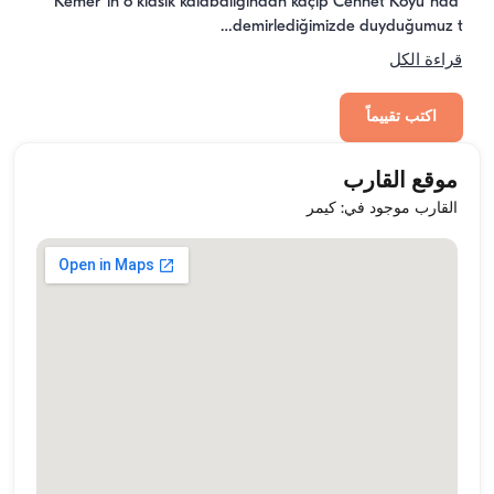
Kemer''in o klasik kalabalığından kaçıp Cennet Koyu''nda 
demirlediğimizde duyduğumuz t…
قراءة الكل
اكتب تقييماً
موقع القارب
القارب موجود في: كيمر