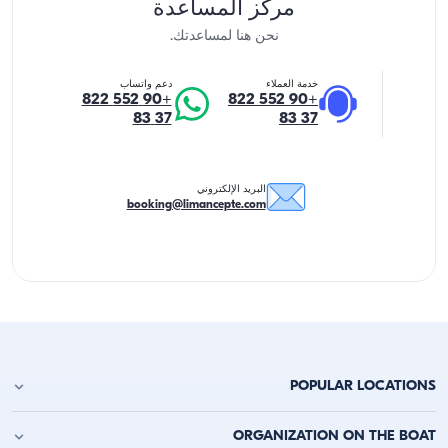
مركز المساعدة
نحن هنا لمساعدتك.
خدمة العملاء
دعم واتساب
+90 552 822
+90 552 822
37 83
37 83
البريد الإلكتروني
booking@limancepte.com
POPULAR LOCATIONS
استئجار يخت في أنطاليا
ORGANIZATION ON THE BOAT