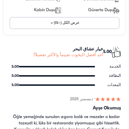
Kabin Duşu
Güverte Duşu
عرض الكل (+15)
خيار عشاق البحر
5.00
أحد أفضل اليخوت تقييماً والأكثر تفضيلاً!
الخدمة
5.00
النظافة
5.00
المعدات
5.00
·
ديسمبر 2025
Ayşe Okumuş
Öğle yemeğinde sunulan ızgara balık ve mezeler o kadar 
tazeydi ki, lüks bir restoranda yiyormuşuz gibi hissettik. 