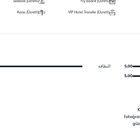
Seabob (Ücretli)
Fly board (Ücretli)
Kano (Ücretli)
VİP Hotel Transfer (Ücretli)
5.00
النظافة
5.00
K
fotoğra
güz