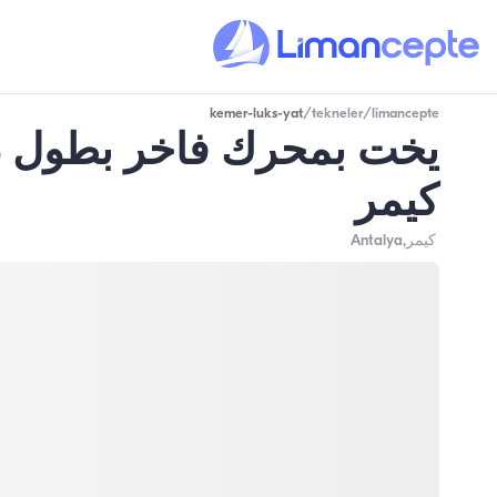
kemer-luks-yat
/
tekneler
/
limancepte
كيمر
كيمر
,Antalya