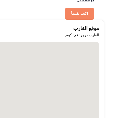
قراءة الكل
اكتب تقييماً
موقع القارب
القارب موجود في: كيمر