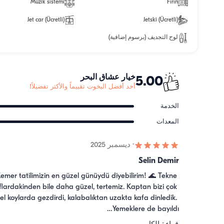
Müzik sistemi
Fırın
Jet car (Ücretli)
Jetski (Ücretli)
لوح التجديف (برسوم إضافية)
خيار عشاق البحر
5.00
أحد أفضل اليخوت تقييماً والأكثر تفضيلاً!
الخدمة
المعدات
·
ديسمبر 2025
Selin Demir
emer tatilimizin en güzel günüydü diyebilirim! 🌊 Tekne 
flardakinden bile daha güzel, tertemiz. Kaptan bizi çok 
el koylarda gezdirdi, kalabalıktan uzakta kafa dinledik. 
Yemeklere de bayıldı…