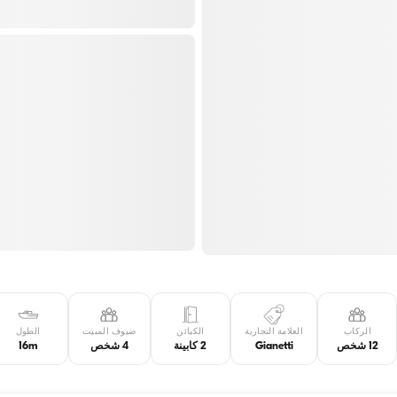
الركاب
العلامة التجارية
الكبائن
ضيوف المبيت
الطول
12 شخص
Gianetti
2 كابينة
4 شخص
16m