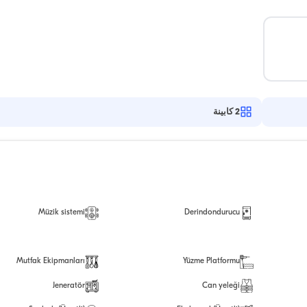
2
كابينة
Müzik sistemi
Derindondurucu
Mutfak Ekipmanları
Yüzme Platformu
Jeneratör
Can yeleği