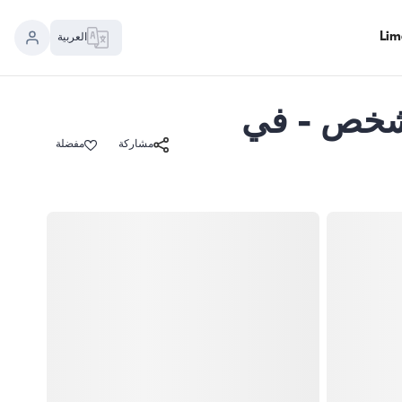
العربية
رك فاخر بطول 16 متر - 2 كابينات - سعة 4 شخص - في
مشاركة
مفضلة