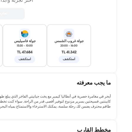
اختر تجربة وابدأ
تجار
جولة غروب الشمس
جولة فاسيليس
15:30
-
10:00
20:00
-
16:00
47.684 TL
41.342 TL
استكشف
استكشف
ما يجب معرفته
كابينتين فسيحتين بسرير مزدوج لتوفير أقصى قدر من الراحة. سواء كنت تخطط لط
طاقم محترف يضمن لك رحلة سلسة، يمكنك الاسترخاء والاستمتاع بمياه البحر الأب
مخطط القارب