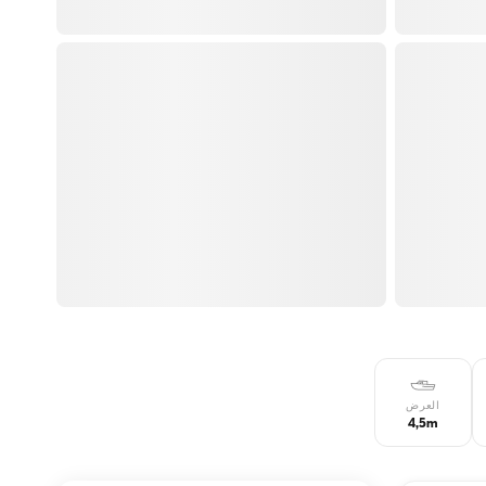
العرض
4,5m