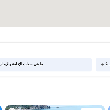
+
ب؟
ما هي سعات الإقامة والإبحار
يتضمن تخطيط الطعام على متن القارب مكونين رئيسيين: شراء 
المؤن وإعداد الطعام. يمكن للضيوف القيام بالتسوق بأنفسهم أو 
الركاب في الرحلات النهارية. عند التخطيط لإ
الاعتبار سعة الإقامة؛ أما للإيجارات اليومية، فتنطبق سعة الإبحار.