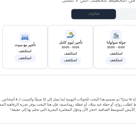
 في التخطيط للحظتك التي لا تُنسى
ب
فعاليات
جولة سولوادا
تأجير ليوم كامل
تأجير مع مبيت
20:00
-
10:00
20:00
-
10:00
استكشف
استكشف
استكشف
استكشف
استكشف
استكشف
أبحر في مغامرة حصرية في أنطاليا كيمير مع يخت جيانيتي الفاخر الذي يبلغ طوله 16 مترًا! تم تصميم هذا اليخت للجول
لب زواج، أو حفلة عيد ميلاد، أو عطلة رومانسية، فإن هذا اليخت يوفر تجربة الرفاهية المط
يض المتوسط ​​الصافية. احجز الآن وحوّل المغامرة البحرية التي تحلم بها إلى حقيقة!