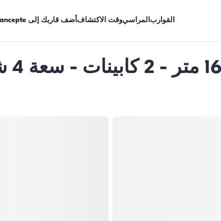
القوارب
المراسي
وقت الاكتشاف
أضف قاربك إلى Limancepte
يخت بمح