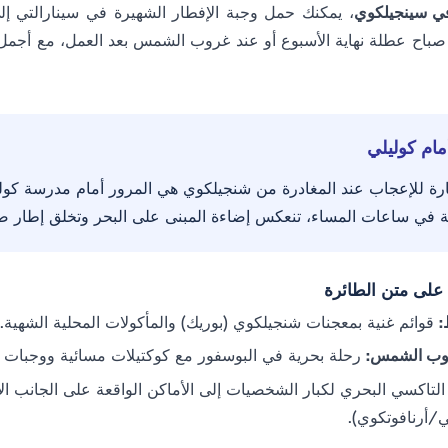
في سينجيلكوي
، يمكنك حمل وجبة الإفطار الشهيرة في سينارالتي إ
باح عطلة نهاية الأسبوع أو عند غروب الشمس بعد العمل، مع أجمل 
م كوليلي
ثارة للإعجاب عند المغادرة من شنجيلكوي هي المرور أمام مدرسة كوليل
 في ساعات المساء، تنعكس إضاءة المبنى على البحر وتخلق إطار صو
على متن الطائرة
:
قوائم غنية بمعجنات شنجيلكوي (بوريك) والمأكولات المحلية الشهية.
روب الشمس:
رحلة بحرية في البوسفور مع كوكتيلات مسائية ووجبات خ
لتاكسي البحري لكبار الشخصيات إلى الأماكن الواقعة على الجانب ال
أرنافوتكوي).