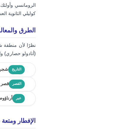
الرومانسي وأولئك 
كوليلي الثانوية ال
الطرق والمعال
نظرًا لأن منطقة 
(أنادولو حصاري) والج
شجرة 
التاريخ
قصر ب
القصر
أرناؤوط
عبر
الإفطار ومتع