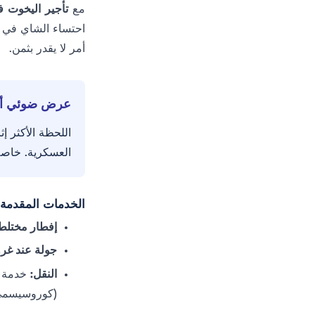
مع
تأجير اليخوت 
احتساء الشاي في ص
أمر لا يقدر بثمن.
عرض ضوئي أما
اللحظة الأكثر إ
العسكرية. خاصة
الخدمات المقدمة 
إفطار مختلط
جولة عند غ
النقل:
خدمة ا
(كوروسيسمي/