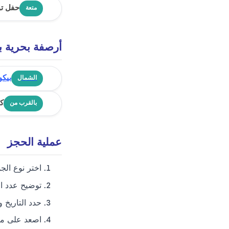
حفل تود
متعة
أرصفة بحرية 
بيكو
الشمال
كو
بالقرب من
عملية الحجز
اختر نوع الجو
توضيح عدد ا
حدد التاريخ 
اصعد على مت