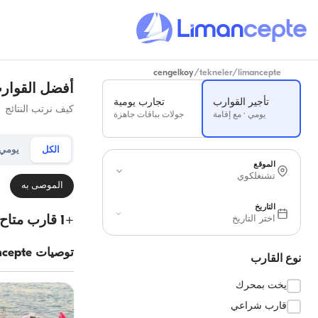
cengelkoy
/
tekneler
/
limancepte
أفضل القوار
تأجير القوارب
تجارب يومية
كيف نرتب النتائج
يومي · مع إقامة
جولات بباقات جاهزة
الكل
يومي
الموقع
تشنغلكوي
الموصى به
التاريخ
+
1
قارب متاح
اختر التاريخ
توصيات Limancepte
نوع القارب
يخت بمحرك
قارب شراعي