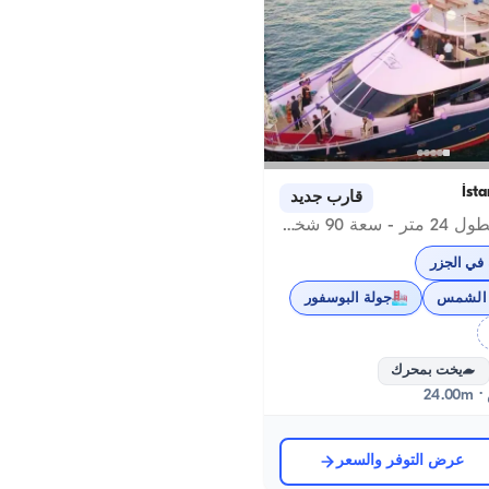
قارب جديد
يخت بمحرك بطول 24 متر - سعة 90 شخص - في تشنغلكوي
في الجزر
 الشمس
جولة البوسفور
يخت بمحرك
عرض التوفر والسعر