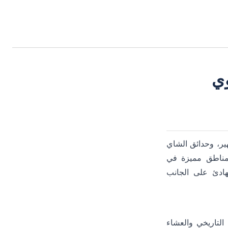
وي
ي يعود تاريخها إلى قرون مضت، و"Cengelkoy Cucumber" الشهير، وحدائق الشاي
مناطق مميزة في
لهادئ على الجانب
لتاريخي والعشاء