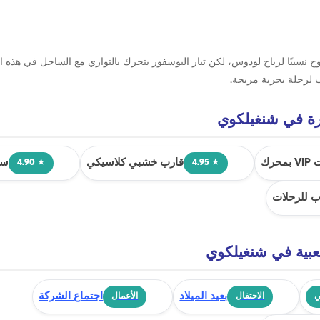
سبيًا لرياح لودوس، لكن تيار البوسفور يتحرك بالتوازي مع الساحل في هذه المن
 لرحلة بحرية مريحة.
رة في شنغيلكوي
محرك
قارب خشبي كلاسيكي
سف
★ 4.90
★ 4.95
ب للرحلات
بية في شنغيلكوي
بعيد الميلاد
اجتماع الشركة
ي
الاحتفال
الأعمال