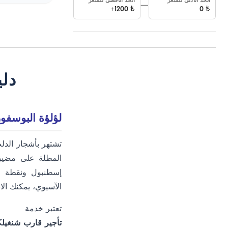
الحد الأدنى للسعر
الحد الأقصى للسعر
—
1200+
₺
0
₺
دل
لؤلؤة البوسفو
المطلة على مضيق
إسطنبول ونقطة انط
الآسيوي، يمكنك ال
تعتبر خدمة
تأجير قارب شنغيل