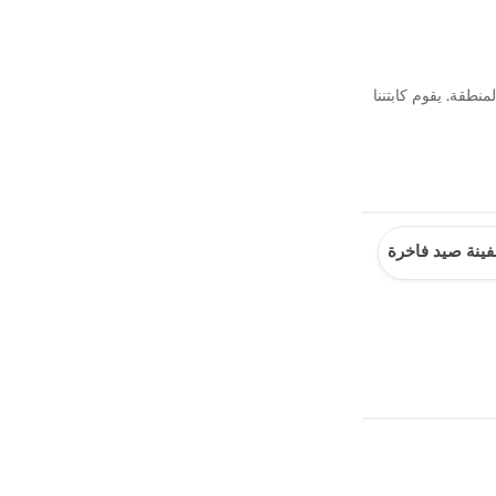
طقة. يقوم كابتننا
ينة صيد فاخرة