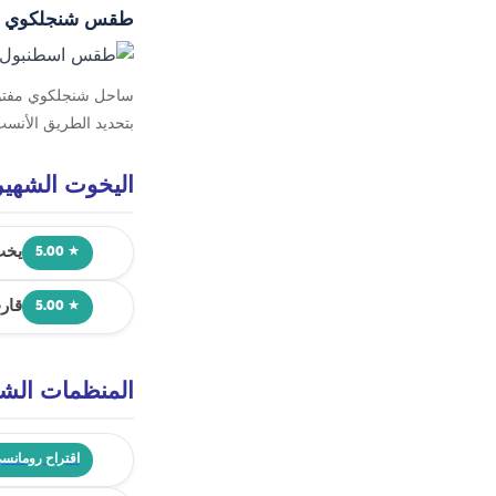
طقس شنجلكوي
ساحل شنجلكوي مفتوح ن
بتحديد الطريق الأنسب
اليخوت الشهي
يخت VIP ب
★ 5.00
قار
★ 5.00
المنظمات الشع
اقتراح رومانس