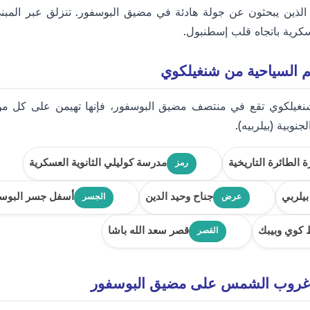
الذين يبحثون عن جولة هادئة في مضيق البوسفور. تنزلق عبر المب
عسكرية باتجاه قلب إسطنبول.
م السياحية من شنغيلكوي
شنغيلكوي تقع في منتصف مضيق البوسفور، فإنها تهيمن على كل من
نوبية (بيلربيه).
الطائرة التاريخية
مدرسة كوليلي الثانوية العسكرية
رمز
يلربي
جناح وحيد الدين
أسفل جسر البوس
عرض
الجسر
 كوي وبيبك
قصر سعد الله باشا
القصر
ة غروب الشمس على مضيق البوسفور