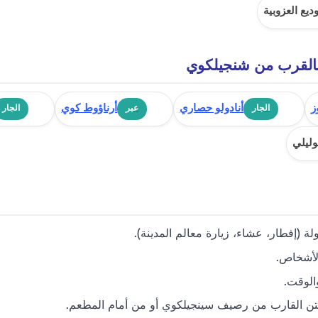
يع العزوبية
بالقرب من شنجيلكوي
ز
أنادولو حصاري
أرناؤوط كوي
الجار
عبر
الجار
ليلي
لة (إفطار، عشاء، زيارة معالم المدينة).
لأشخاص.
والوقت.
ن القارب من رصيف سينجيلكوي أو من أمام المطعم.