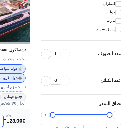
كتماران
جوليت
قارب
زورق سريع
تشنغلكوي, İstanbul
1
عدد الضيوف
−
+
جولة سباحة 
جولة غروب
0
عدد الكبائن
−
+
+5 حزم أخرى
مع قبطان
إبحار 90 شخص · 24.00m
نطاق السعر
الأقل
28.000 TL