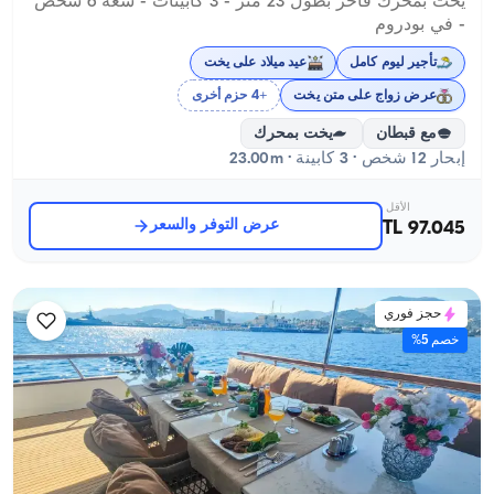
يخت بمحرك فاخر بطول 23 متر - 3 كابينات - سعة 6 شخص
- في بودروم
تأجير ليوم كامل
عيد ميلاد على يخت
عرض زواج على متن يخت
+4 حزم أخرى
مع قبطان
يخت بمحرك
إبحار 12 شخص · 3 كابينة · 23.00m
الأقل
عرض التوفر والسعر
97.045 TL
حجز فوري
خصم 5%