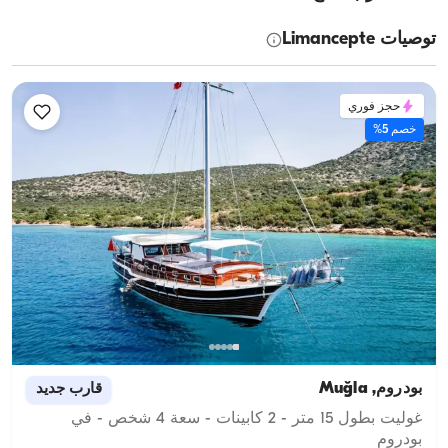
توصيات Limancepte
حجز فوري
خصم 5%
بودروم, Muğla
قارب جديد
غوليت بطول 15 متر - 2 كابينات - سعة 4 شخص - في
بودروم