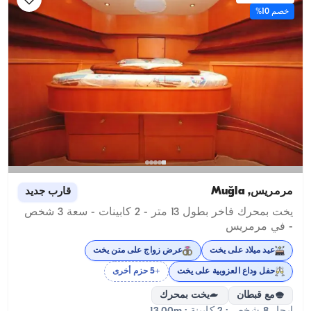
خصم 10%
مرمريس, Muğla
قارب جديد
يخت بمحرك فاخر بطول 13 متر - 2 كابينات - سعة 3 شخص
- في مرمريس
عيد ميلاد على يخت
عرض زواج على متن يخت
حفل وداع العزوبية على يخت
+5 حزم أخرى
مع قبطان
يخت بمحرك