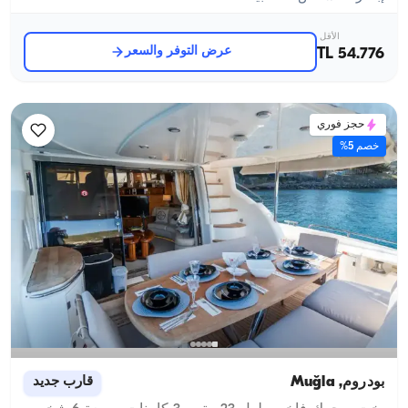
الأقل
عرض التوفر والسعر
54.776 TL
حجز فوري
خصم 5%
بودروم, Muğla
قارب جديد