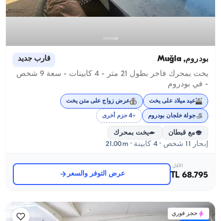
بودروم, Muğla
قارب جديد
يخت بمحرك فاخر بطول 21 متر - 4 كابينات - سعة 9 شخص
- في بودروم
عيد ميلاد على يخت
عرض زواج على متن يخت
جولة خلجان بودروم
+4 حزم أخرى
مع قبطان
يخت بمحرك
إبحار 11 شخص · 4 كابينة · 21.00m
الأقل
عرض التوفر والسعر
68.795 TL
حجز فوري