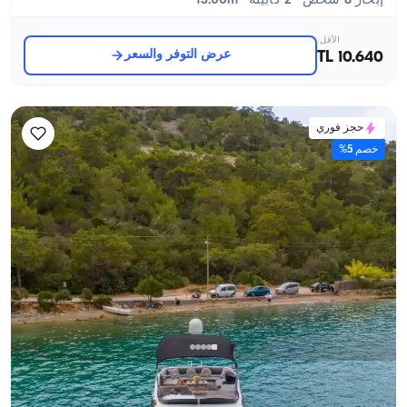
إبحار 8 شخص · 2 كابينة · 13.00m
الأقل
عرض التوفر والسعر
10.640 TL
حجز فوري
خصم 5%
بودروم, Muğla
قارب جديد