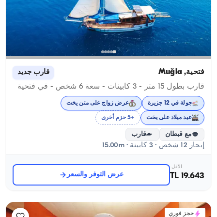
فتحية, Muğla
قارب جديد
قارب بطول 15 متر - 3 كابينات - سعة 6 شخص - في فتحية
جولة في 12 جزيرة
عرض زواج على متن يخت
عيد ميلاد على يخت
+5 حزم أخرى
مع قبطان
قارب
إبحار 12 شخص · 3 كابينة · 15.00m
الأقل
عرض التوفر والسعر
19.643 TL
حجز فوري