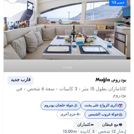
خصم 5%
بودروم, Muğla
قارب جديد
كاتاماران بطول 15 متر - 3 كابينات - سعة 6 شخص - في
بودروم
ذكرى الزواج على يخت
جولة خلجان بودروم
جولة غروب الشمس
+4 حزم أخرى
مع قبطان
كتماران
إبحار 12 شخص · 3 كابينة · 15.00m