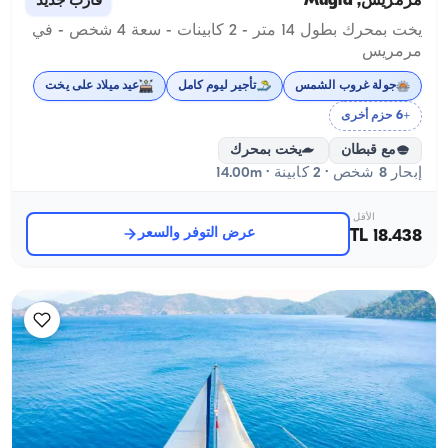
مرمريس, Muğla
قارب جديد
يخت بمحرك بطول 14 متر - 2 كابينات - سعة 4 شخص - في
مرمريس
جولة غروب الشمس
تأجير ليوم كامل
عيد ميلاد على يخت
+6 حزم أخرى
مع قبطان
يخت بمحرك
إبحار 8 شخص · 2 كابينة · 14.00m
الأقل
عرض التوفر والسعر
18.438 TL