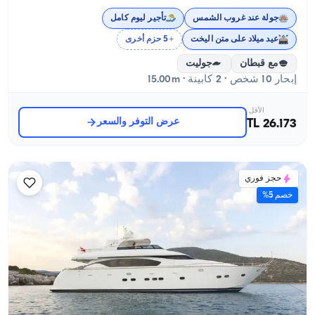
جولة عند غروب الشمس
تأجير ليوم كامل
عيد ميلاد على متن اليخت
+5 حزم أخرى
مع قبطان
جوليت
إبحار 10 شخص · 2 كابينة · 15.00m
الأقل
عرض التوفر والسعر
26.173 TL
حجز فوري
خصم 5%