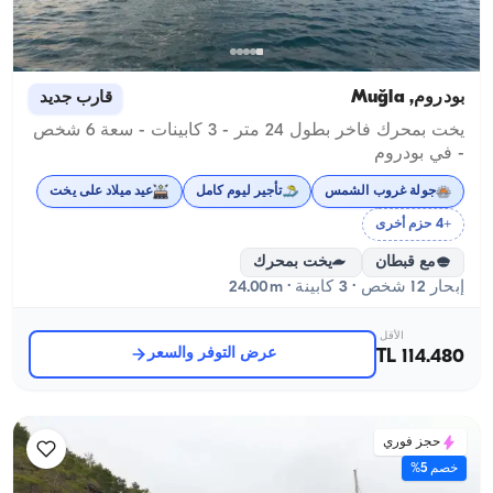
بودروم, Muğla
قارب جديد
يخت بمحرك فاخر بطول 24 متر - 3 كابينات - سعة 6 شخص
- في بودروم
جولة غروب الشمس
تأجير ليوم كامل
عيد ميلاد على يخت
+4 حزم أخرى
مع قبطان
يخت بمحرك
إبحار 12 شخص · 3 كابينة · 24.00m
الأقل
عرض التوفر والسعر
114.480 TL
حجز فوري
خصم 5%