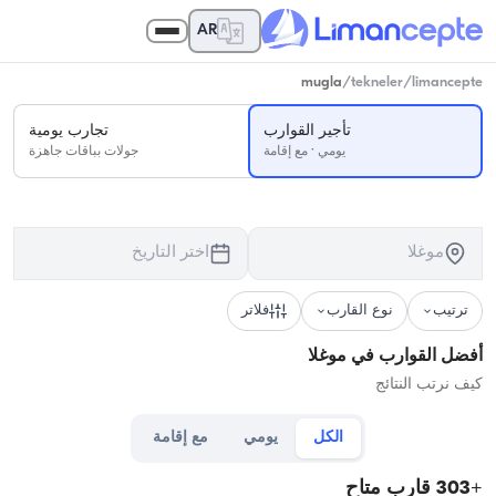
AR
mugla
/
tekneler
/
limancepte
تأجير القوارب
تجارب يومية
يومي · مع إقامة
جولات بباقات جاهزة
موغلا
اختر التاريخ
ترتيب
نوع القارب
فلاتر
أفضل القوارب في موغلا
كيف نرتب النتائج
الكل
يومي
مع إقامة
+
303
قارب متاح