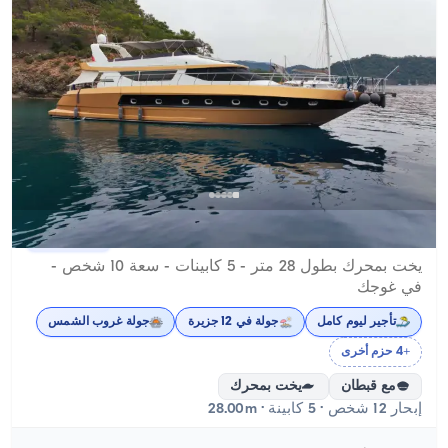
غوجك, Muğla
قارب جديد
يخت بمحرك بطول 28 متر - 5 كابينات - سعة 10 شخص -
في غوجك
تأجير ليوم كامل
جولة في 12 جزيرة
جولة غروب الشمس
+4 حزم أخرى
مع قبطان
يخت بمحرك
إبحار 12 شخص · 5 كابينة · 28.00m