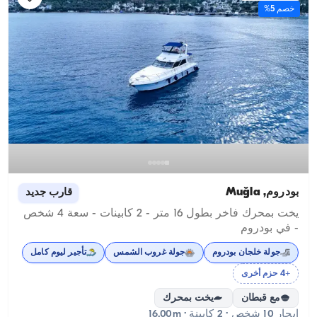
خصم 5%
بودروم, Muğla
قارب جديد
يخت بمحرك فاخر بطول 16 متر - 2 كابينات - سعة 4 شخص
- في بودروم
جولة خلجان بودروم
جولة غروب الشمس
تأجير ليوم كامل
+4 حزم أخرى
مع قبطان
يخت بمحرك
إبحار 10 شخص · 2 كابينة · 16.00m