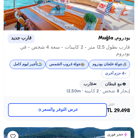
بودروم, Muğla
قارب جديد
قارب بطول 12.5 متر - 2 كابينات - سعة 4 شخص - في
بودروم
جولة خلجان بودروم
جولة غروب الشمس
تأجير ليوم كامل
+4 حزم أخرى
مع قبطان
قارب
إبحار 8 شخص · 2 كابينة · 12.50m
الأقل
عرض التوفر والسعر
29.498 TL
حجز فوري