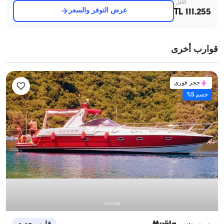
الأقل
عرض التوفر والسعر
111.255 TL
قوارب أخرى
حجز فوري
خصم 5%