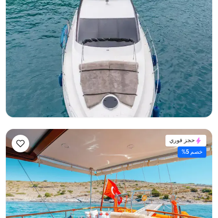
يخت بمحرك بطول 18 متر - 3 كابينات - سعة 6 شخص - في
بودروم
تأجير ليوم كامل
جولة خلجان بودروم
عرض زواج على متن يخت
+4 حزم أخرى
مع قبطان
يخت بمحرك
إبحار 12 شخص · 3 كابينة · 18.00m
الأقل
عرض التوفر والسعر
68.783 TL
حجز فوري
خصم 5%