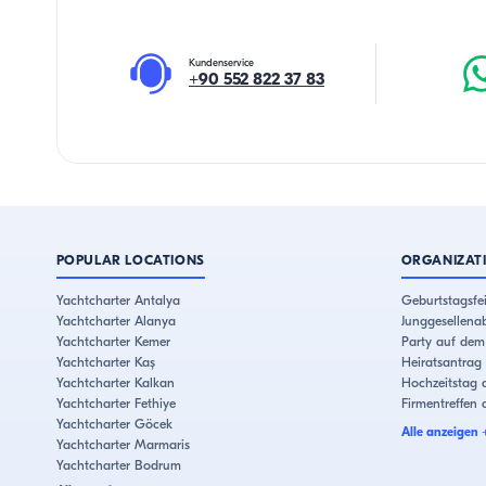
Kundenservice
+90 552 822 37 83
POPULAR LOCATIONS
ORGANIZAT
Yachtcharter Antalya
Geburtstagsfei
Yachtcharter Alanya
Junggesellena
Yachtcharter Kemer
Party auf dem
Yachtcharter Kaş
Heiratsantrag 
Yachtcharter Kalkan
Hochzeitstag a
Yachtcharter Fethiye
Firmentreffen
Yachtcharter Göcek
Alle anzeigen
Yachtcharter Marmaris
Yachtcharter Bodrum