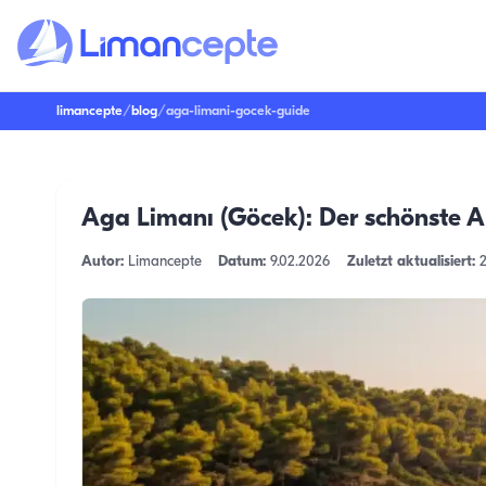
limancepte
/
blog
/
aga-limani-gocek-guide
Aga Limanı (Göcek): Der schönste A
Autor:
Limancepte
Datum:
9.02.2026
Zuletzt aktualisiert: