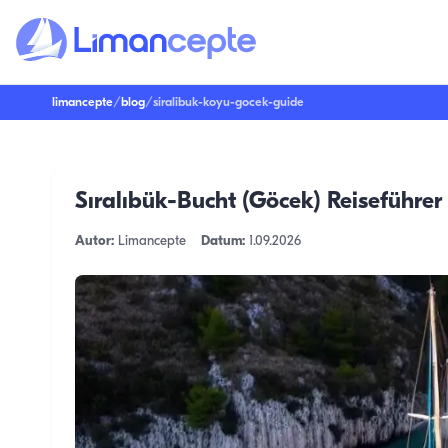
limancepte
/
blog
/
siralibuk-koyu-gocek-guide
Sıralıbük-Bucht (Göcek) Reiseführer
Autor:
Limancepte
Datum:
1.09.2026