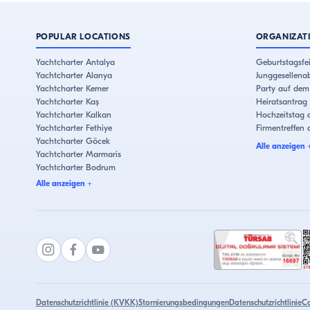
POPULAR LOCATIONS
ORGANIZAT
Yachtcharter Antalya
Geburtstagsfei
Yachtcharter Alanya
Junggesellena
Yachtcharter Kemer
Party auf dem
Yachtcharter Kaş
Heiratsantrag 
Yachtcharter Kalkan
Hochzeitstag a
Yachtcharter Fethiye
Firmentreffen
Yachtcharter Göcek
Alle anzeigen
Yachtcharter Marmaris
Yachtcharter Bodrum
Yachtcharter Çeşme
Alle anzeigen
+
Yachtcharter Kuşadası
Yachtcharter Istanbul
Yachtcharter Bebek
Yachtcharter Eminönü
Datenschutzrichtlinie (KVKK)
Stornierungsbedingungen
Datenschutzrichtlinie
Co