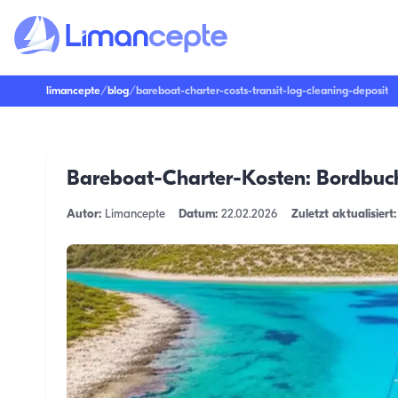
limancepte
/
blog
/
bareboat-charter-costs-transit-log-cleaning-deposit
Bareboat-Charter-Kosten: Bordbuch
Autor:
Limancepte
Datum:
22.02.2026
Zuletzt aktualisiert: