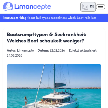
DE
limancepte
/
blog
/
boat-hull-types-seasickness-which-boat-rolls-less
Bootsrumpftypen & Seekrankheit:
Welches Boot schaukelt weniger?
Autor:
Limancepte
Datum:
22.02.2026
Zuletzt aktualisiert:
24.03.2026