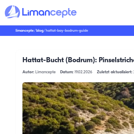
limancepte
/
blog
/
hattat-bay-bodrum-guide
Hattat-Bucht (Bodrum): Pinselstric
Autor:
Limancepte
Datum:
19.02.2026
Zuletzt aktualisiert: