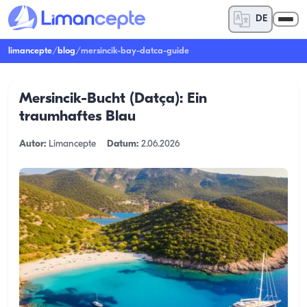
DE
limancepte
/
blog
/
mersincik-bay-datca-guide
Mersincik-Bucht (Datça): Ein
traumhaftes Blau
Autor:
Limancepte
Datum:
2.06.2026