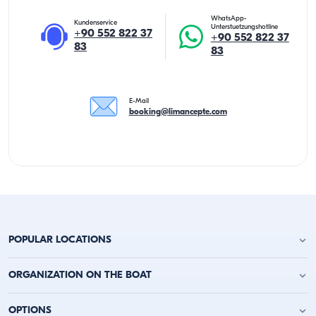
WhatsApp-
Kundenservice
Unterstuetzungshotline
+90 552 822 37
+90 552 822 37
83
83
E-Mail
booking@limancepte.com
POPULAR LOCATIONS
Yachtcharter Antalya
ORGANIZATION ON THE BOAT
Yachtcharter Alanya
Yachtcharter Kemer
Geburtstagsfeier auf der Jacht
OPTIONS
Yachtcharter Kaş