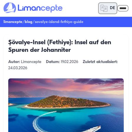
DE
limancepte
/
blog
/
sovalye-island-fethiye-guide
Şövalye-Insel (Fethiye): Insel auf den
Spuren der Johanniter
Autor:
Limancepte
Datum:
19.02.2026
Zuletzt aktualisiert:
24.03.2026