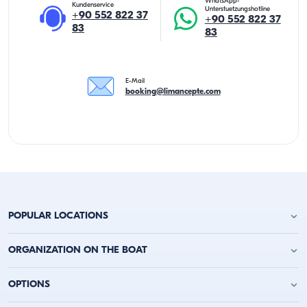
WhatsApp-
Kundenservice
Unterstuetzungshotline
+90 552 822 37
+90 552 822 37
83
83
E-Mail
booking@limancepte.com
POPULAR LOCATIONS
Yachtcharter Antalya
ORGANIZATION ON THE BOAT
Yachtcharter Alanya
Yachtcharter Kemer
Geburtstagsfeier auf der Jacht
OPTIONS
Yachtcharter Kaş
Junggesellenabschied auf dem Boot
Yachtcharter Kalkan