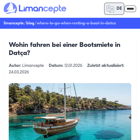
DE
limancepte
/
blog
/
where-to-go-when-renting-a-boat-in-datca
Wohin fahren bei einer Bootsmiete in
Datça?
Autor:
Limancepte
Datum:
12.01.2026
Zuletzt aktualisiert:
24.03.2026