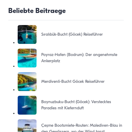
Beliebte Beitraege
Sıralıbük-Bucht (Göcek) Reiseführer
Poyraz-Hafen (Bodrum): Der angenehmste
Ankerplatz
Merdivenli-Bucht Göcek Reiseführer
Boynuzbuku-Bucht (Göcek): Verstecktes
Paradies mit Kiefernduft
Çeşme Bootsmiete-Routen: Malediven-Blau in
den Gewässern, wo der Wind tanzt