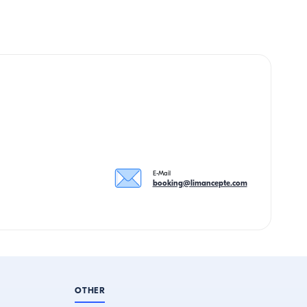
E-Mail
booking@limancepte.com
OTHER