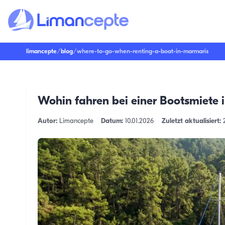
limancepte
/
blog
/
where-to-go-when-renting-a-boat-in-marmaris
Wohin fahren bei einer Bootsmiete 
Autor:
Limancepte
Datum:
10.01.2026
Zuletzt aktualisiert: