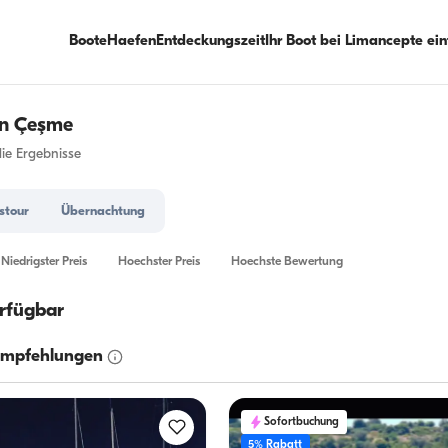
Boote
Haefen
Entdeckungszeit
Ihr Boot bei Limancepte ei
in Çeşme
die Ergebnisse
stour
Übernachtung
Niedrigster Preis
Hoechster Preis
Hoechste Bewertung
rfügbar
Empfehlungen
Sofortbuchung
5% Rabatt