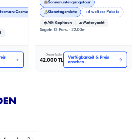
Sonnenuntergangstour
ürkisch: Çeşme Koyları Turu German: Cesme Buchten Tour
Ganztagsmiete
+4 weitere Pakete
Mit Kapitaen
Motoryacht
Segeln 12 Pers. · 22.00m
t
Guenstigster
eis
Verfügbarkeit & Preis
42.000 TL
ansehen
DEN