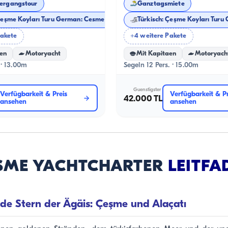
ergangstour
Ganztagsmiete
Türkisch: Çeşme Koyları Turu German: Cesme Buchten Tour
T
Pakete
+4 weitere Pakete
en
Motoryacht
Mit Kapitaen
Motoryach
 · 13.00m
Segeln 12 Pers. · 15.00m
Guenstigster
Verfügbarkeit & Preis
Verfügbarkeit & Pr
42.000 TL
ansehen
ansehen
ŞME YACHTCHARTER
LEITFA
de Stern der Ägäis: Çeşme und Alaçatı