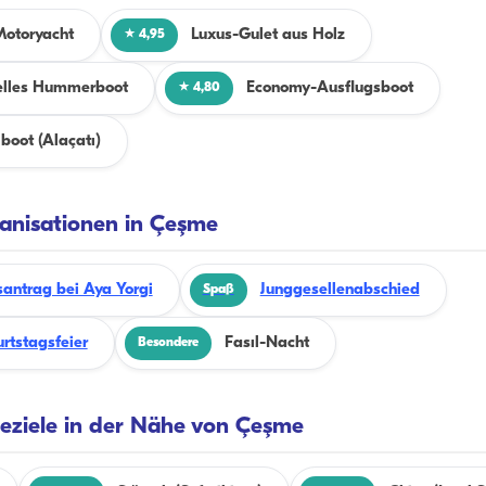
Motoryacht
Luxus-Gulet aus Holz
★ 4,95
elles Hummerboot
Economy-Ausflugsboot
★ 4,80
boot (Alaçatı)
anisationen in Çeşme
santrag bei Aya Yorgi
Junggesellenabschied
Spaß
rtstagsfeier
Fasıl-Nacht
Besondere
seziele in der Nähe von Çeşme