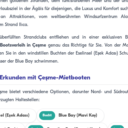
inen goldenen Stränden, dem türkisfarbenen Meer und der una
rlaubsziel in der Ägäis für diejenigen, die Luxus und Komfort such
an Attraktionen, vom weltberühmten Windsurfzentrum Ala
 Strand Ilıca.
erfüllten Strandclubs entfliehen und in einer exklusiven
r
Bootsverleih in Çeşme
genau das Richtige für Sie. Von der M
n Sie in den windstillen Buchten der Eselinsel (Eşek Adası) Sch
asser der Blue Bay schwimmen.
Erkunden mit Çeşme-Mietbooten
şme bietet verschiedene Optionen, darunter Nord- und Südrout
zugten Haltestellen:
sel (Eşek Adası)
Blue Bay (Mavi Koy)
Bucht