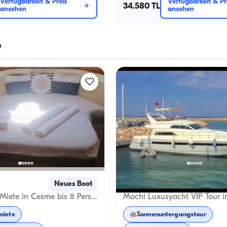
Verfügbarkeit & Preis
Verfügbarkeit & Pr
34.580 TL
ansehen
ansehen
e
Çeşme, İzmir
Neues Boot
N
Luxus Yacht Miete in Cesme bis 8 Personen
Mochi Luxusyacht VIP Tour 
miete
Sonnenuntergangstour