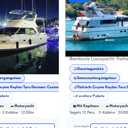
Çeşme, İzmir
Neues Boot
N
Luxus-Motorbootfahrt mit Bayliner in Cesme
miete
Ganztagsmiete
ergangstour
Sonnenuntergangstour
Türkisch: Çeşme Koyları Turu German: Cesme Buchten Tour
T
Pakete
+4 weitere Pakete
en
Motoryacht
Mit Kapitaen
Motoryach
 · 2 Kabine · 12.00m
Segeln 12 Pers. · 3 Kabine · 20.0
Guenstigster