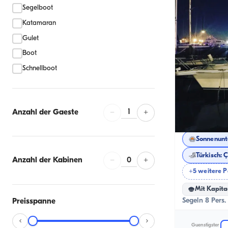
Segelboot
Katamaran
Gulet
Boot
Schnellboot
Çeşme, İzmir
1
Anzahl der Gaeste
−
+
Ganztags
Sonnenunt
0
Anzahl der Kabinen
−
+
+5 weitere 
Mit Kapita
Segeln 8 Pers.
Preisspanne
Guenstigster