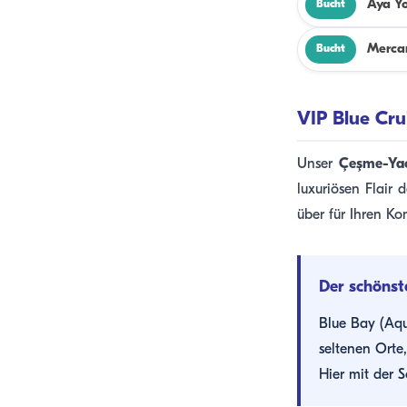
Aya Yo
Bucht
Merca
Bucht
VIP Blue Cru
Unser
Çeşme-Yac
luxuriösen Flair
über für Ihren Ko
Der schönst
Blue Bay (Aqu
seltenen Orte
Hier mit der 