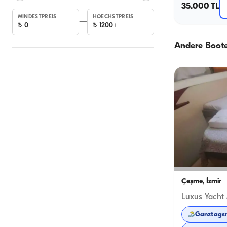
35.000 TL
MINDESTPREIS
HOECHSTPREIS
—
₺
0
₺
1200+
Andere Boot
Çeşme, İzmir
Ganztags