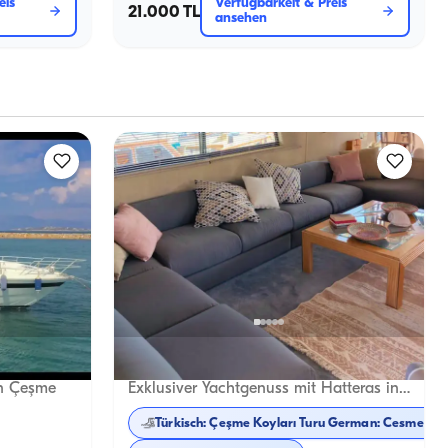
eis
Verfügbarkeit & Preis
21.000 TL
ansehen
Çeşme, İzmir
eues Boot
Neues Boot
in Çeşme
Exklusiver Yachtgenuss mit Hatteras in Çeşme's Blauwasser
Türkisch: Çeşme Koyları Turu German: 