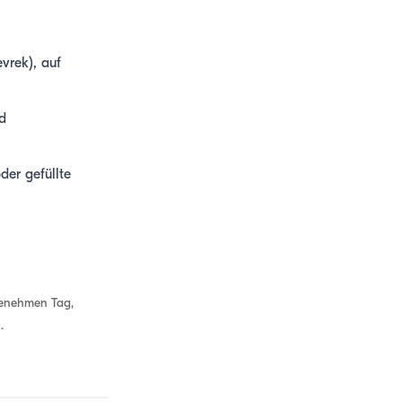
vrek), auf
d
er gefüllte
genehmen Tag,
.