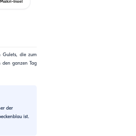
Makri-Insel
n Gulets, die zum
en den ganzen Tag
er der
eckenblau ist.