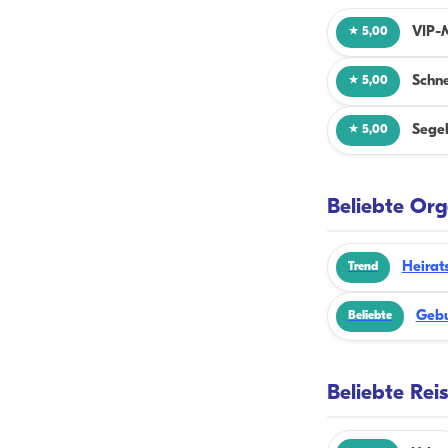
VIP-
★ 5,00
Schn
★ 5,00
Segel
★ 5,00
Beliebte Org
Heirat
Trend
Gebu
Beliebte
Beliebte Rei