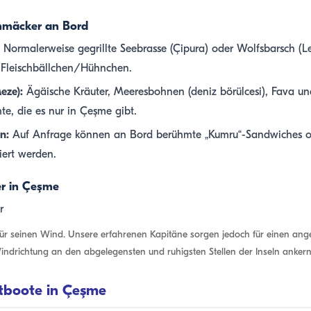
hmäcker an Bord
Normalerweise gegrillte Seebrasse (Çipura) oder Wolfsbarsch (Le
 Fleischbällchen/Hühnchen.
eze):
Ägäische Kräuter, Meeresbohnen (deniz börülcesi), Fava un
te, die es nur in Çeşme gibt.
n:
Auf Anfrage können an Bord berühmte „Kumru“-Sandwiches od
iert werden.
er in Çeşme
für seinen Wind. Unsere erfahrenen Kapitäne sorgen jedoch für einen an
indrichtung an den abgelegensten und ruhigsten Stellen der Inseln ankern
etboote in Çeşme