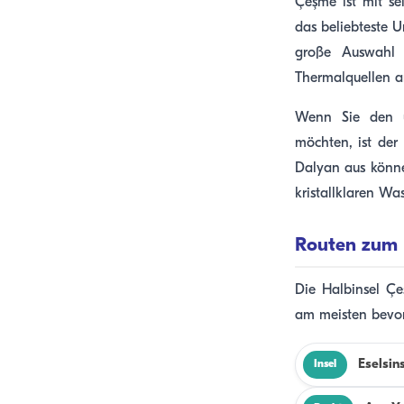
Çeşme ist mit se
das beliebteste U
große Auswahl 
Thermalquellen am
Wenn Sie den üb
möchten, ist de
Dalyan aus könne
kristallklaren W
Routen zum 
Die Halbinsel Çe
am meisten bevor
Eselsin
Insel