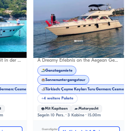
Çeşme, İzmir
eues Boot
Neues Boot
Bamboule Luxusyacht: Freiheit in der Ägäis spüren!
A Dreamy Erlebnis on the Aegean Gewässer with the Princess Jacht
Ganztagsmiete
Sonnenuntergangstour
ürkisch: Çeşme Koyları Turu German: Cesme Buchten Tour
Türkisch: Çeşme Koyları Turu German: 
+4 weitere Pakete
t
Mit Kapitaen
Motoryacht
0m
Segeln 10 Pers. · 3 Kabine · 15.00m
Guenstigster