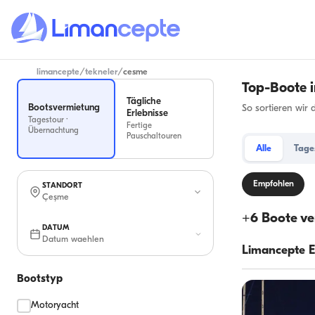
limancepte
/
tekneler
/
cesme
Top-Boote 
Tägliche
Bootsvermietung
So sortieren wir 
Erlebnisse
Tagestour ·
Fertige
Übernachtung
Pauschaltouren
Alle
Tage
Empfohlen
STANDORT
Çeşme
+
6
Boote ve
DATUM
Datum waehlen
Limancepte 
Bootstyp
Motoryacht