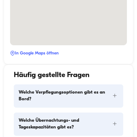
In Google Maps öffnen
Häufig gestellte Fragen
Welche Verpflegungsoptionen gibt es an
+
Bord?
Die Verpflegungsplanung an Bord besteht aus zwei 
Welche Übernachtungs- und
+
Hauptkomponenten: dem Einkauf der Vorräte und 
Tageskapazitäten gibt es?
der Zubereitung der Mahlzeiten. Die Gäste können 