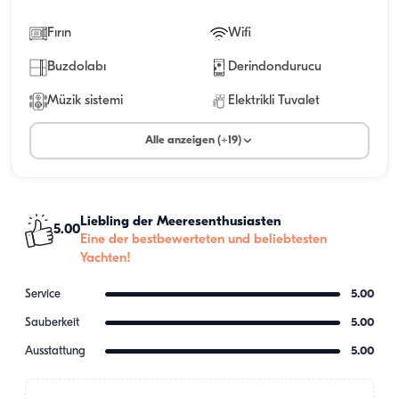
Fırın
Wifi
Buzdolabı
Derindondurucu
Müzik sistemi
Elektrikli Tuvalet
Alle anzeigen (+19)
Liebling der Meeresenthusiasten
5.00
Eine der bestbewerteten und beliebtesten
Yachten!
Service
5.00
Sauberkeit
5.00
Ausstattung
5.00