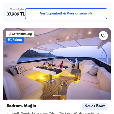
Guenstigster
Verfügbarkeit & Preis ansehen
37.989 TL
Sofortbuchung
5% Rabatt
Bodrum, Muğla
Neues Boot
Schnell Meets Luxus — 24m, 26-Knot Motoryacht in