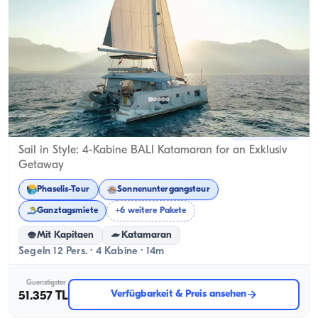
Kemer, Antalya
Neues Boot
Sail in Style: 4-Kabine BALI Katamaran for an Exklusiv
Getaway
Phaselis-Tour
Sonnenuntergangstour
Ganztagsmiete
+6 weitere Pakete
Mit Kapitaen
Katamaran
Segeln 12 Pers. · 4 Kabine · 14m
Guenstigster
Verfügbarkeit & Preis ansehen
51.357 TL