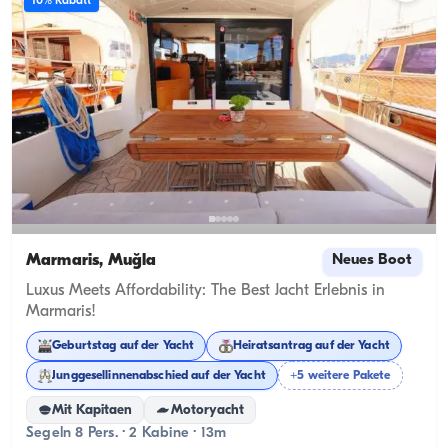
10% Rabatt
Marmaris, Muğla
Neues Boot
Luxus Meets Affordability: The Best Jacht Erlebnis in
Marmaris!
Geburtstag auf der Yacht
Heiratsantrag auf der Yacht
Junggesellinnenabschied auf der Yacht
+5 weitere Pakete
Mit Kapitaen
Motoryacht
Segeln 8 Pers. · 2 Kabine · 13m