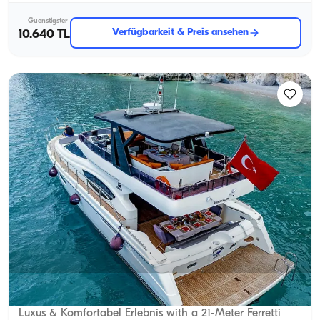
Guenstigster
Verfügbarkeit & Preis ansehen
10.640 TL
Antalya Zentrum, Antalya
5.0
(
6
Bewertung
)
Luxus & Komfortabel Erlebnis with a 21-Meter Ferretti