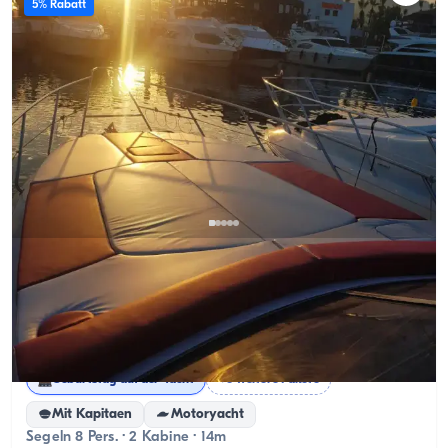
5% Rabatt
Marmaris, Muğla
Neues Boot
Kreuzfahrt Marmaris’ Gewässer with an 8-Personen
Preiswert Jacht
Sonnenuntergangstour
Ganztagsmiete
Geburtstag auf der Yacht
+6 weitere Pakete
Mit Kapitaen
Motoryacht
Segeln 8 Pers. · 2 Kabine · 14m