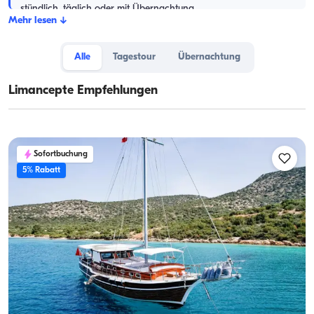
stündlich, täglich oder mit Übernachtung.
Mehr lesen
↓
Alle
Tagestour
Übernachtung
Limancepte Empfehlungen
Sofortbuchung
5% Rabatt