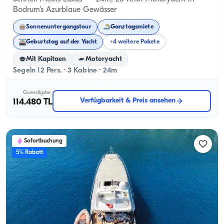
Bodrum's Azurblaue Gewässer
Sonnenuntergangstour
Ganztagsmiete
Geburtstag auf der Yacht
+4 weitere Pakete
Mit Kapitaen
Motoryacht
Segeln 12 Pers. · 3 Kabine · 24m
Guenstigster
Verfügbarkeit & Preis ansehen
114.480 TL
Sofortbuchung
5% Rabatt