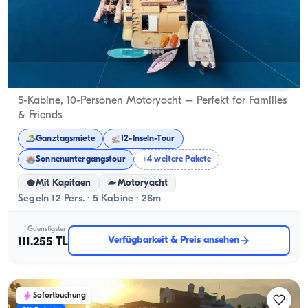
Göcek, Muğla
Neues Boot
5-Kabine, 10-Personen Motoryacht – Perfekt for Families
& Friends
Ganztagsmiete
12-Inseln-Tour
Sonnenuntergangstour
+4 weitere Pakete
Mit Kapitaen
Motoryacht
Segeln 12 Pers. · 5 Kabine · 28m
Guenstigster
Verfügbarkeit & Preis ansehen
111.255 TL
Sofortbuchung