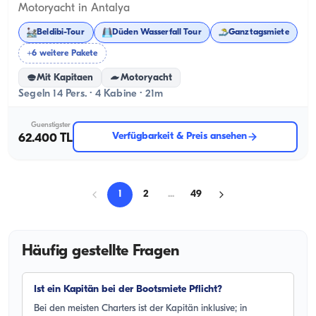
Motoryacht in Antalya
Beldibi-Tour
Düden Wasserfall Tour
Ganztagsmiete
+6 weitere Pakete
Mit Kapitaen
Motoryacht
Segeln 14 Pers. · 4 Kabine · 21m
Guenstigster
Verfügbarkeit & Preis ansehen
62.400 TL
1
2
...
49
Häufig gestellte Fragen
Ist ein Kapitän bei der Bootsmiete Pflicht?
Bei den meisten Charters ist der Kapitän inklusive; in