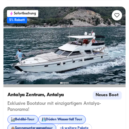
Sofortbuchung
5% Rabatt
Antalya Zentrum, Antalya
Neues Boot
Exklusive Bootstour mit einzigartigem Antalya-
Panorama!
Beldibi-Tour
Düden Wasserfall Tour
Sonnenuntergangstour
+6 weitere Pakete