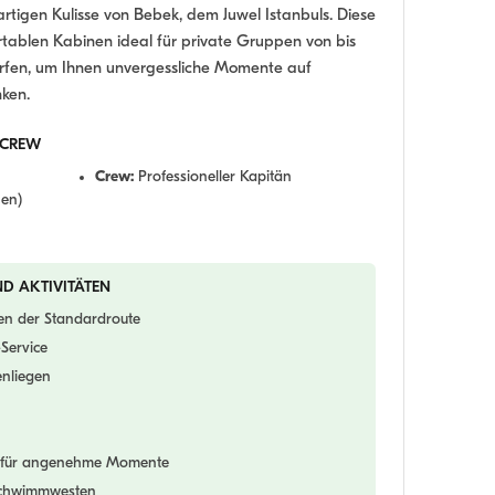
artigen Kulisse von Bebek, dem Juwel Istanbuls. Diese
rtablen Kabinen ideal für private Gruppen von bis
rfen, um Ihnen unvergessliche Momente auf
ken.
 CREW
Crew:
Professioneller Kapitän
nen)
ND AKTIVITÄTEN
en der Standardroute
-Service
nliegen
m für angenehme Momente
 Schwimmwesten