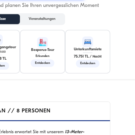
nd planen Sie Ihren unvergesslichen Moment
isse
Veranstaltungen
gangstour
Unterkunftsmiete
Bosporus-Tour
21:00
75.751 TL
Erkunden
/
Nacht
8 TL
Entdecken
Entdecken
ken
AN // 8 PERSONEN
 Erlebnis erwartet Sie mit unserem
13-Meter-