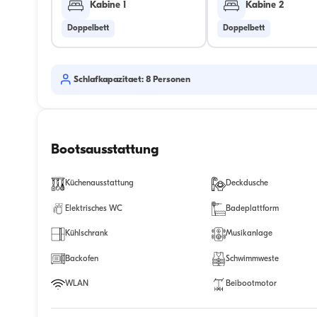
Kabine 1
Kabine 2
Doppelbett
Doppelbett
Schlafkapazitaet: 8 Personen
Bootsausstattung
Küchenausstattung
Deckdusche
Elektrisches WC
Badeplattform
Kühlschrank
Musikanlage
Backofen
Schwimmweste
WLAN
Beibootmotor