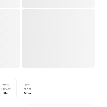
LAENGE
BREITE
13m
5,0m