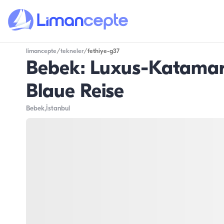
limancepte
/
tekneler
/
fethiye-g37
Bebek: Luxus-Katamara
Blaue Reise
Bebek
,İstanbul