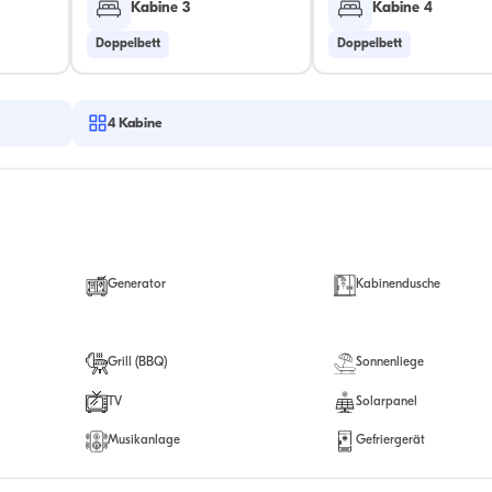
Kabine 3
Kabine 4
Doppelbett
Doppelbett
4
Kabine
Generator
Kabinendusche
Grill (BBQ)
Sonnenliege
TV
Solarpanel
Musikanlage
Gefriergerät