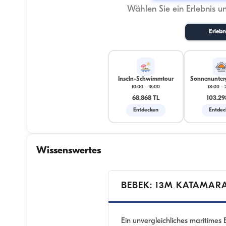
Wählen Sie ein Erlebnis u
Erlebn
Inseln-Schwimmtour
Sonnenunter
10:00
-
18:00
18:00
-
68.868 TL
103.29
Entdecken
Entdec
Wissenswertes
BEBEK: 13M KATAMAR
Ein unvergleichliches maritimes