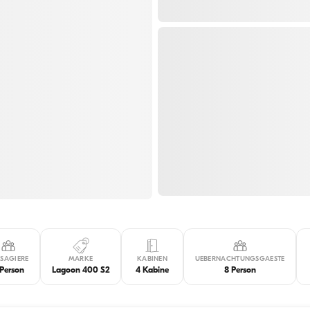
SSAGIERE
MARKE
KABINEN
UEBERNACHTUNGSGAESTE
 Person
Lagoon 400 S2
4 Kabine
8 Person