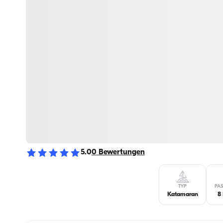
5.0
0
Bewertungen
TYP
PA
Katamaran
8