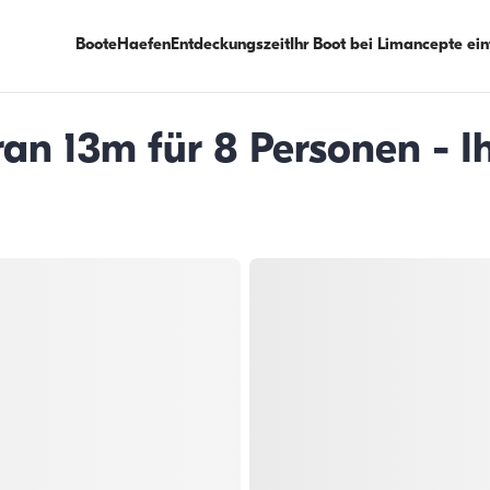
Boote
Haefen
Entdeckungszeit
Ihr Boot bei Limancepte ei
n 13m für 8 Personen - Ih