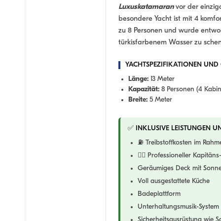
Luxuskatamaran
vor der einzig
besondere Yacht ist mit 4 komfo
zu 8 Personen und wurde entwo
türkisfarbenem Wasser zu schen
YACHTSPEZIFIKATIONEN UND
Länge:
13 Meter
Kapazität:
8 Personen (4 Kabi
Breite:
5 Meter
✅ INKLUSIVE LEISTUNGEN U
⛽ Treibstoffkosten im Rahm
👨‍✈️ Professioneller Kapitäns
Geräumiges Deck mit Sonne
Voll ausgestattete Küche
Badeplattform
Unterhaltungsmusik-Syste
Sicherheitsausrüstung wie