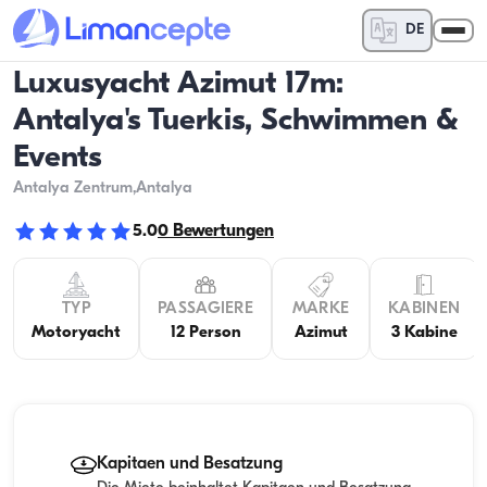
DE
Luxusyacht Azimut 17m:
Antalya's Tuerkis, Schwimmen &
Events
Antalya Zentrum
,Antalya
5.0
0
Bewertungen
TYP
PASSAGIERE
MARKE
KABINEN
Motoryacht
12 Person
Azimut
3 Kabine
Kapitaen und Besatzung