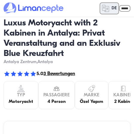
DE
Luxus Motoryacht with 2
Kabinen in Antalya: Privat
Veranstaltung and an Exklusiv
Blue Kreuzfahrt
Antalya Zentrum
,Antalya
5.0
3
Bewertungen
TYP
PASSAGIERE
MARKE
KABINEN
Motoryacht
4 Person
Özel Yapım
2 Kabine