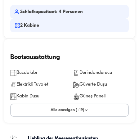
Schlafkapazitaet: 4 Personen
2
Kabine
Bootsausstattung
Buzdolabı
Derindondurucu
Elektrikli Tuvalet
Güverte Duşu
Kabin Duşu
Güneş Paneli
Alle anzeigen (+19)
Liebling der Meeresenthusiasten