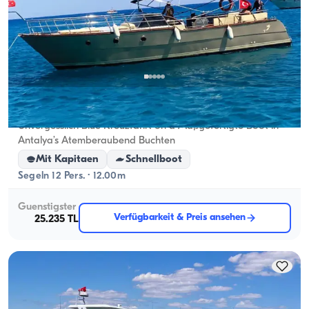
Antalya Zentrum, Antalya
5.0
(
1
Bewertung
)
Unvergesslich Blue Kreuzfahrt on a Maßgefertigte Boot in
Antalya’s Atemberaubend Buchten
Mit Kapitaen
Schnellboot
Segeln 12 Pers. · 12.00m
Guenstigster
Verfügbarkeit & Preis ansehen
25.235 TL