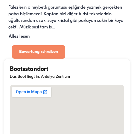
Falezlerin o heybetli görüntüsü eşliğinde yüzmek gerçekten 
paha biçilemezdi. Kaptan bizi diğer turist teknelerinin 
uğultusundan uzak, suyu kristal gibi parlayan sakin bir koya 
çekti. Müzik sesi tam is…
Alles lesen
Bewertung schreiben
Bootsstandort
Das Boot liegt in: Antalya Zentrum