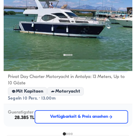
Antalya Zentrum, Antalya
5.0
(
5
Bewertung
)
Privat Day Charter Motoryacht in Antalya: 13 Meters, Up to
10 Gäste
Mit Kapitaen
Motoryacht
Segeln 10 Pers. · 13.00m
Guenstigster
Verfügbarkeit & Preis ansehen
28.385 TL