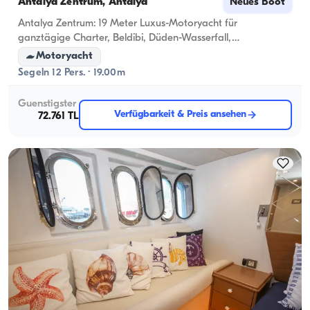
Antalya Zentrum, Antalya
Neues Boot
Antalya Zentrum: 19 Meter Luxus-Motoryacht für
ganztägige Charter, Beldibi, Düden-Wasserfall,
Sonnenuntergangstouren & Besondere Feiern
Motoryacht
Segeln 12 Pers. · 19.00m
Guenstigster
Verfügbarkeit & Preis ansehen
72.761 TL