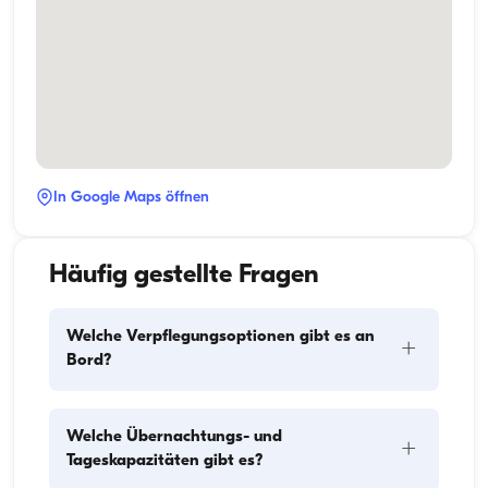
In Google Maps öffnen
Häufig gestellte Fragen
Welche Verpflegungsoptionen gibt es an
+
Bord?
Die Verpflegungsplanung an Bord besteht aus zwei 
Welche Übernachtungs- und
+
Hauptkomponenten: dem Einkauf der Vorräte und 
Tageskapazitäten gibt es?
der Zubereitung der Mahlzeiten. Die Gäste können 