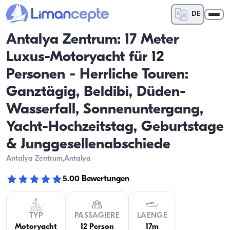
DE
Antalya Zentrum: 17 Meter
Luxus-Motoryacht für 12
Personen - Herrliche Touren:
Ganztägig, Beldibi, Düden-
Wasserfall, Sonnenuntergang,
Yacht-Hochzeitstag, Geburtstage
& Junggesellenabschiede
Antalya Zentrum
,Antalya
5.0
0
Bewertungen
TYP
PASSAGIERE
LAENGE
Motoryacht
12 Person
17m